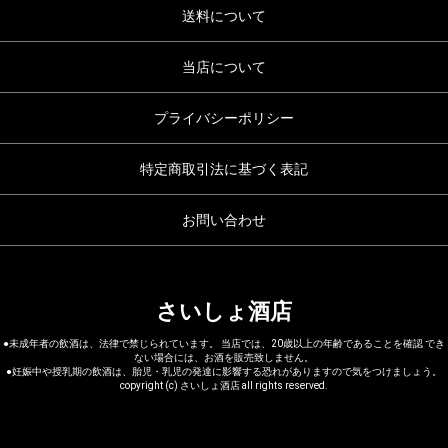
送料について
当店について
プライバシーポリシー
特定商取引法に基づく表記
お問い合わせ
さいしょ酒店
●未成年者の飲酒は、法律で禁じられています。 当店では、20歳以上の年齢であることを確認 でき
ない場合には、お酒を販売致しません。
●妊娠中や授乳期の飲酒は、胎児・乳児の発達に影響する恐れがありますので気をつけましょう。
copyright (c) さいしょ酒店 all rights reserved.