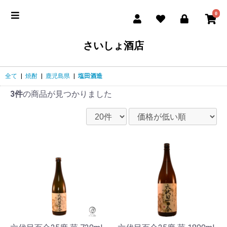
0
さいしょ酒店
全て
|
焼酎
|
鹿児島県
|
塩田酒造
3件
の商品が見つかりました