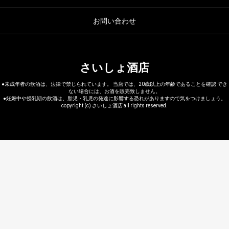
お問い合わせ
さいしょ酒店
●未成年者の飲酒は、法律で禁じられています。 当店では、20歳以上の年齢であることを確認 でき
ない場合には、お酒を販売致しません。
●妊娠中や授乳期の飲酒は、胎児・乳児の発達に影響する恐れがありますので気をつけましょう。
copyright (c) さいしょ酒店 all rights reserved.