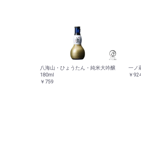
八海山・ひょうたん・純米大吟醸
一ノ蔵
180ml
￥92
￥759