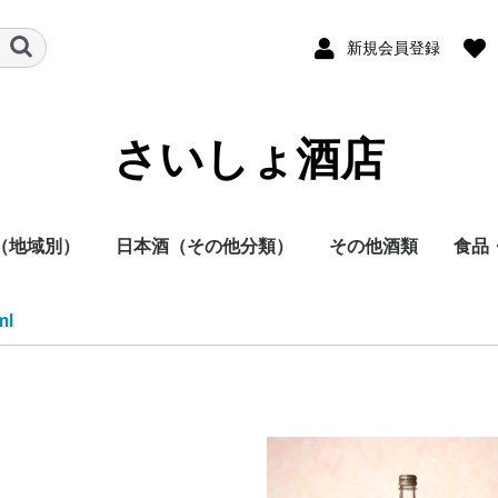
新規会員登録
さいしょ酒店
（地域別）
日本酒（その他分類）
その他酒類
食品
酒
他
日本酒
焼酎
その他
本酒
酎
方
方
方
方
方
方
地方
明石酒造
岩倉酒造
大浦酒造
川越酒造
川崎醸造
尾鈴山蒸留所
霧島酒造
黒木本店
小玉醸造
櫻乃峰酒造
酒蔵王手門
松露酒造
須木酒造
古澤醸造
藤本本店
柳田酒造
渡邊酒造
健土株式会社牛ノ根蒸
大山甚七商店
尾込酒造
鹿児島酒造
高良酒造
櫻井酒造
白石酒造
塩田酒造
大海酒造
富田酒造
天星酒造
三岳酒造
村尾酒造
大和桜酒造
西酒造
宮里酒造
～720ml
720ml
900ml
1800ml
1800ml～
～19度
20度
25度
26～35度
36度～
栗焼酎
泡盛
黒糖焼酎
米焼酎
そば焼酎
芋焼酎
麦焼酎
原料
容量
種別（タイプ）
春（焼酎）
夏（焼酎）
秋（焼酎）
冬（焼酎）
春（日本酒）
夏（日本酒）
秋（日本酒）
冬（日本酒）
福岡県
佐賀県
長崎県
熊本県
大分県
宮崎県
鹿児島県
沖縄県
鳥取県
島根県
岡山県
広島県
山口県
徳島県
香川県
愛媛県
高知県
三重県
滋賀県
京都府
大阪府
兵庫県
奈良県
和歌山県
新潟県
富山県
石川県
福井県
山梨県
長野県
岐阜県
静岡県
愛知県
千葉県
茨城県
栃木県
群馬県
埼玉県
東京都
千葉県
神奈川県
青森県
秋田県
岩手県
山形県
宮城県
福島県
北海道
ラム
スピリッツ
ウイスキー
果実酒
リキュール
ビール
その他
酒未来
五百万石
美山錦
山田錦
～720ml
720ml
1800ml
1800ml～
純米大吟醸
大吟醸
純米吟醸
吟醸
純米酒
本醸造
普通酒
光栄菊酒造
合資会社基山
千徳酒造
(株)辻本店
嘉美心酒造
西條鶴酒造
酒井酒造
司牡丹酒造
濱川商店
西岡酒造
亀泉酒造
北島酒造
秋鹿酒造(有)
今西清兵衛商
逸見酒造
八海山醸造
マスカガミ酒
朝日酒造
富美菊酒造 羽
車多酒造
菊姫合資会社
松浦酒造
安本酒造有限
(株)市野屋商
湯川酒造
宮坂醸造
株式会社大村
虎屋本店
神亀酒造
該当無
飯沼本家
八戸酒造株式
稲とアガベ株
木村酒造
(株)飛良泉本
天寿酒造株式
加藤嘉八郎酒
出羽桜酒造
米鶴酒造株式
内ヶ崎酒造店
株式会社一ノ
曙酒造
酒器
飲料
おつ
調味
ml
留所