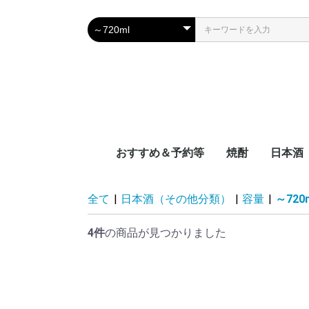
おすすめ＆予約等
焼酎
日本酒
新着
近日入荷
頒布会
季節限定品
おつまみレシピに合う
宮崎県
鹿児島県
沖縄県
容量別
度数別
原料別
NEW‼日本
NEW‼焼酎
NEW‼その
近日入荷：
近日入荷：
近日入荷：
頒布会：日
頒布会：焼
季節焼酎
季節日本酒
九州
中国地
四国地
関西地
中部地
関東地
東北地
北海道
全て
|
日本酒（その他分類）
|
容量
|
～720
4件
の商品が見つかりました