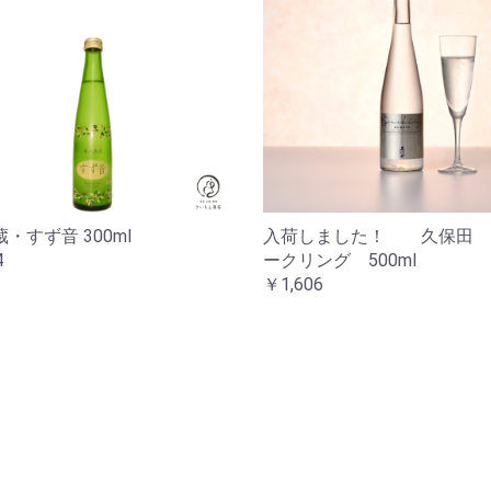
お買い物を続ける
カートへ進む
・すず音 300ml
入荷しました！ 久保田
4
ークリング 500ml
￥1,606