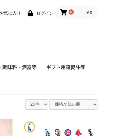
0
￥0
お気に入り
ログイン
・調味料・酒器等
ギフト用箱熨斗等
商店
店
造
根屋
会社
店
屋酒造場
会社
式会社
舗
会社
造（株）
会社
蔵
水
まみ
料
ナインリーブス
株式会社ニセコ蒸溜所
大山甚七商店
柳田酒造
ジン
尾鈴山蒸留所
若鶴酒造
静岡蒸留所
長濱蒸留所
倉吉蒸留所
ベンチャーウイスキー
日本
アメリカ
チリ
スペイン
イタリア
フランス
八海山醸造
富田酒造
八海山醸造
日南麦酒
尾鈴山蒸留所
西酒造
虎ノ門蒸留所
辰巳蒸留所
大山甚七商店
福山ワイン
都農ワイナリー
都城ワイナリー