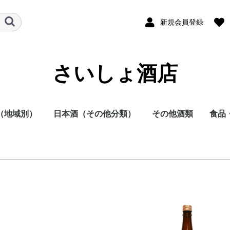
新規会員登録
さいしょ酒店
（地域別）
日本酒（その他分類）
その他酒類
食品
酒
他
日本酒
焼酎
その他
本酒
酎
方
方
方
方
方
方
地方
明石酒造
岩倉酒造
大浦酒造
川越酒造
川崎醸造
尾鈴山蒸留所
霧島酒造
黒木本店
小玉醸造
櫻乃峰酒造
酒蔵王手門
松露酒造
須木酒造
古澤醸造
藤本本店
柳田酒造
渡邊酒造
健土株式会社牛ノ根蒸
大山甚七商店
尾込酒造
鹿児島酒造
高良酒造
櫻井酒造
白石酒造
塩田酒造
大海酒造
富田酒造
天星酒造
三岳酒造
村尾酒造
大和桜酒造
西酒造
宮里酒造
～720ml
720ml
900ml
1800ml
1800ml～
～19度
20度
25度
26～35度
36度～
栗焼酎
泡盛
黒糖焼酎
米焼酎
そば焼酎
芋焼酎
麦焼酎
原料
容量
種別（タイプ）
春（焼酎）
夏（焼酎）
秋（焼酎）
冬（焼酎）
春（日本酒）
夏（日本酒）
秋（日本酒）
冬（日本酒）
福岡県
佐賀県
長崎県
熊本県
大分県
宮崎県
鹿児島県
沖縄県
鳥取県
島根県
岡山県
広島県
山口県
徳島県
香川県
愛媛県
高知県
三重県
滋賀県
京都府
大阪府
兵庫県
奈良県
和歌山県
新潟県
富山県
石川県
福井県
山梨県
長野県
岐阜県
静岡県
愛知県
千葉県
茨城県
栃木県
群馬県
埼玉県
東京都
千葉県
神奈川県
青森県
秋田県
岩手県
山形県
宮城県
福島県
北海道
ラム
スピリッツ
ウイスキー
果実酒
リキュール
ビール
その他
酒未来
五百万石
美山錦
山田錦
～720ml
720ml
1800ml
1800ml～
純米大吟醸
大吟醸
純米吟醸
吟醸
純米酒
本醸造
普通酒
光栄菊酒造
合資会社基山
千徳酒造
(株)辻本店
嘉美心酒造
西條鶴酒造
酒井酒造
司牡丹酒造
濱川商店
西岡酒造
亀泉酒造
北島酒造
秋鹿酒造(有)
今西清兵衛商
逸見酒造
八海山醸造
マスカガミ酒
朝日酒造
富美菊酒造 羽
車多酒造
菊姫合資会社
松浦酒造
安本酒造有限
(株)市野屋商
湯川酒造
宮坂醸造
株式会社大村
虎屋本店
神亀酒造
該当無
飯沼本家
八戸酒造株式
稲とアガベ株
木村酒造
(株)飛良泉本
天寿酒造株式
加藤嘉八郎酒
出羽桜酒造
米鶴酒造株式
内ヶ崎酒造店
株式会社一ノ
曙酒造
酒器
飲料
おつ
調味
留所