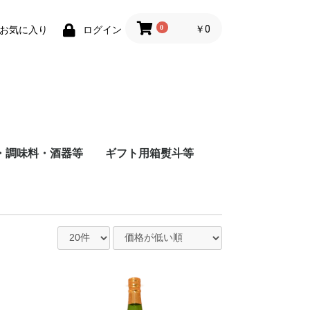
0
￥0
お気に入り
ログイン
・調味料・酒器等
ギフト用箱熨斗等
商店
店
造
根屋
会社
店
屋酒造場
会社
式会社
舗
会社
造（株）
会社
蔵
水
まみ
料
ナインリーブス
株式会社ニセコ蒸溜所
大山甚七商店
柳田酒造
ジン
尾鈴山蒸留所
若鶴酒造
静岡蒸留所
長濱蒸留所
倉吉蒸留所
ベンチャーウイスキー
日本
アメリカ
チリ
スペイン
イタリア
フランス
八海山醸造
富田酒造
八海山醸造
日南麦酒
尾鈴山蒸留所
西酒造
虎ノ門蒸留所
辰巳蒸留所
大山甚七商店
福山ワイン
都農ワイナリー
都城ワイナリー