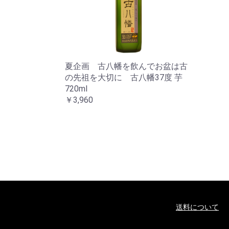
夏企画 古八幡を飲んでお盆は古
の先祖を大切に 古八幡37度 芋
720ml
￥3,960
送料について