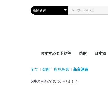
おすすめ＆予約等
焼酎
日本酒
新着
近日入荷
頒布会
季節限定品
おつまみレシピに合う
宮崎県
鹿児島県
沖縄県
容量別
度数別
原料別
NEW‼日本
NEW‼焼酎
NEW‼その
近日入荷：
近日入荷：
近日入荷：
頒布会：日
頒布会：焼
季節焼酎
季節日本酒
九州
中国地
四国地
関西地
中部地
関東地
東北地
北海道
全て
|
焼酎
|
鹿児島県
|
高良酒造
5件
の商品が見つかりました