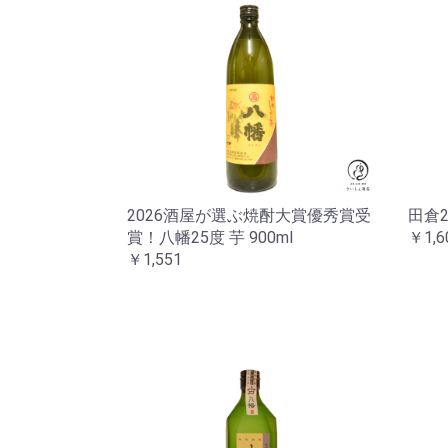
2026酒屋が選ぶ焼酎大賞優秀賞受
田倉2
賞！八幡25度 芋 900ml
￥1,6
￥1,551