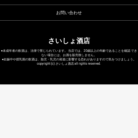
お問い合わせ
さいしょ酒店
●未成年者の飲酒は、法律で禁じられています。 当店では、20歳以上の年齢であることを確認 でき
ない場合には、お酒を販売致しません。
●妊娠中や授乳期の飲酒は、胎児・乳児の発達に影響する恐れがありますので気をつけましょう。
copyright (c) さいしょ酒店 all rights reserved.