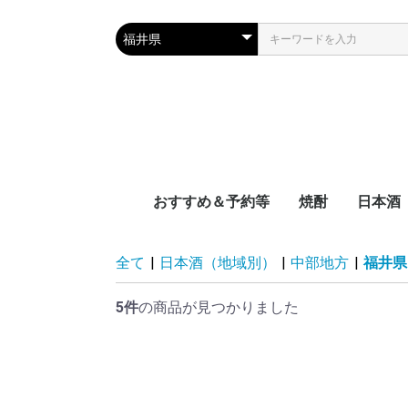
おすすめ＆予約等
焼酎
日本酒
新着
近日入荷
頒布会
季節限定品
おつまみレシピに合う
宮崎県
鹿児島県
沖縄県
容量別
度数別
原料別
NEW‼日本
NEW‼焼酎
NEW‼その
近日入荷：
近日入荷：
近日入荷：
頒布会：日
頒布会：焼
季節焼酎
季節日本酒
九州
中国地
四国地
関西地
中部地
関東地
東北地
北海道
全て
|
日本酒（地域別）
|
中部地方
|
福井県
5件
の商品が見つかりました