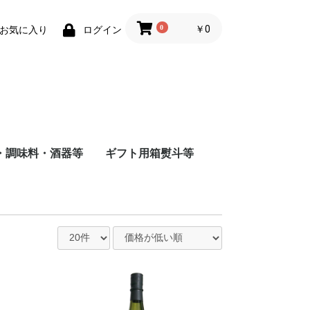
0
￥0
お気に入り
ログイン
・調味料・酒器等
ギフト用箱熨斗等
商店
店
造
根屋
会社
店
屋酒造場
会社
式会社
舗
会社
造（株）
会社
蔵
水
まみ
料
ナインリーブス
株式会社ニセコ蒸溜所
大山甚七商店
柳田酒造
ジン
尾鈴山蒸留所
若鶴酒造
静岡蒸留所
長濱蒸留所
倉吉蒸留所
ベンチャーウイスキー
日本
アメリカ
チリ
スペイン
イタリア
フランス
八海山醸造
富田酒造
八海山醸造
日南麦酒
尾鈴山蒸留所
西酒造
虎ノ門蒸留所
辰巳蒸留所
大山甚七商店
福山ワイン
都農ワイナリー
都城ワイナリー