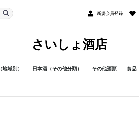
新規会員登録
さいしょ酒店
（地域別）
日本酒（その他分類）
その他酒類
食品
酒
他
日本酒
焼酎
その他
本酒
酎
方
方
方
方
方
方
地方
明石酒造
岩倉酒造
大浦酒造
川越酒造
川崎醸造
尾鈴山蒸留所
霧島酒造
黒木本店
小玉醸造
櫻乃峰酒造
酒蔵王手門
松露酒造
須木酒造
古澤醸造
藤本本店
柳田酒造
渡邊酒造
健土株式会社牛ノ根蒸
大山甚七商店
尾込酒造
鹿児島酒造
高良酒造
櫻井酒造
白石酒造
塩田酒造
大海酒造
富田酒造
天星酒造
三岳酒造
村尾酒造
大和桜酒造
西酒造
宮里酒造
～720ml
720ml
900ml
1800ml
1800ml～
～19度
20度
25度
26～35度
36度～
栗焼酎
泡盛
黒糖焼酎
米焼酎
そば焼酎
芋焼酎
麦焼酎
原料
容量
種別（タイプ）
春（焼酎）
夏（焼酎）
秋（焼酎）
冬（焼酎）
春（日本酒）
夏（日本酒）
秋（日本酒）
冬（日本酒）
福岡県
佐賀県
長崎県
熊本県
大分県
宮崎県
鹿児島県
沖縄県
鳥取県
島根県
岡山県
広島県
山口県
徳島県
香川県
愛媛県
高知県
三重県
滋賀県
京都府
大阪府
兵庫県
奈良県
和歌山県
新潟県
富山県
石川県
福井県
山梨県
長野県
岐阜県
静岡県
愛知県
千葉県
茨城県
栃木県
群馬県
埼玉県
東京都
千葉県
神奈川県
青森県
秋田県
岩手県
山形県
宮城県
福島県
北海道
ラム
スピリッツ
ウイスキー
果実酒
リキュール
ビール
その他
酒未来
五百万石
美山錦
山田錦
～720ml
720ml
1800ml
1800ml～
純米大吟醸
大吟醸
純米吟醸
吟醸
純米酒
本醸造
普通酒
光栄菊酒造
合資会社基山
千徳酒造
(株)辻本店
嘉美心酒造
西條鶴酒造
酒井酒造
司牡丹酒造
濱川商店
西岡酒造
亀泉酒造
北島酒造
秋鹿酒造(有)
今西清兵衛商
逸見酒造
八海山醸造
マスカガミ酒
朝日酒造
富美菊酒造 羽
車多酒造
菊姫合資会社
松浦酒造
安本酒造有限
(株)市野屋商
湯川酒造
宮坂醸造
株式会社大村
虎屋本店
神亀酒造
該当無
飯沼本家
八戸酒造株式
稲とアガベ株
木村酒造
(株)飛良泉本
天寿酒造株式
加藤嘉八郎酒
出羽桜酒造
米鶴酒造株式
内ヶ崎酒造店
株式会社一ノ
曙酒造
酒器
飲料
おつ
調味
留所