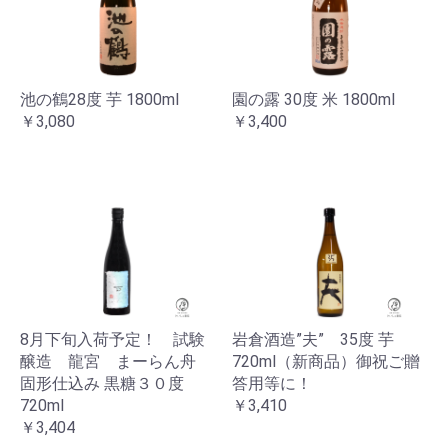
お買い物を続ける
カートへ進む
池の鶴28度 芋 1800ml
園の露 30度 米 1800ml
￥3,080
￥3,400
8月下旬入荷予定！ 試験
岩倉酒造”夫” 35度 芋
醸造 龍宮 まーらん舟
720ml（新商品）御祝ご贈
固形仕込み 黒糖３０度
答用等に！
720ml
￥3,410
￥3,404