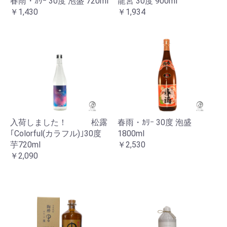
春雨・ｶﾘｰ 30度 泡盛 720ml
龍宮 30度 900ml
￥1,430
￥1,934
入荷しました！ 松露
春雨・ｶﾘｰ 30度 泡盛
｢Colorful(カラフル)｣30度
1800ml
芋720ml
￥2,530
￥2,090