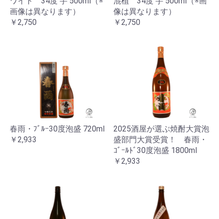
ワイト 34度 芋 500ml（※
混植 34度 芋 500ml（※画
画像は異なります）
像は異なります）
￥2,750
￥2,750
春雨・ﾌﾞﾙｰ30度泡盛 720ml
2025酒屋が選ぶ焼酎大賞泡
￥2,933
盛部門大賞受賞！ 春雨・
ｺﾞｰﾙﾄﾞ30度泡盛 1800ml
￥2,933