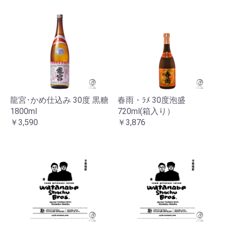
龍宮･かめ仕込み 30度 黒糖
春雨・ﾗﾒ 30度泡盛
1800ml
720ml(箱入り）
￥3,590
￥3,876