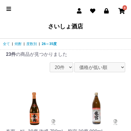
0
さいしょ酒店
全て
|
焼酎
|
度数別
|
26～35度
23件
の商品が見つかりました