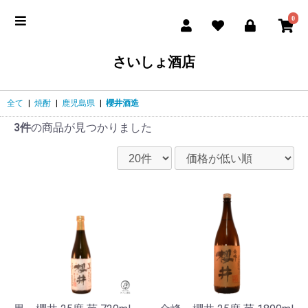
0
さいしょ酒店
全て
|
焼酎
|
鹿児島県
|
櫻井酒造
3件
の商品が見つかりました