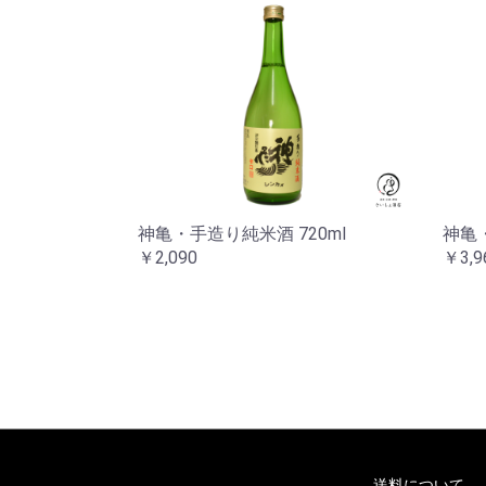
神亀・手造り純米酒 720ml
神亀・
￥2,090
￥3,9
送料について