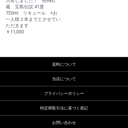
入荷しました！ 樫樽貯
蔵 宝島伝説 41度
720ml リキュール ※お
一人様２本までとさせてい
ただきます
￥11,000
お買い物を続ける
カートへ進む
送料について
当店について
プライバシーポリシー
特定商取引法に基づく表記
お問い合わせ