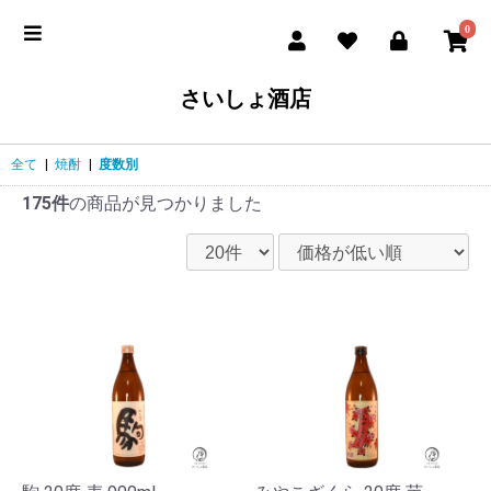
0
さいしょ酒店
全て
|
焼酎
|
度数別
175件
の商品が見つかりました