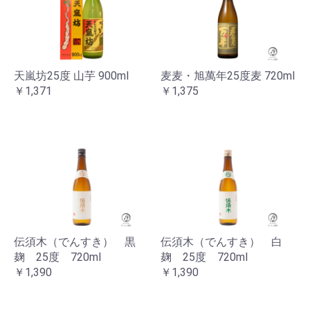
天嵐坊25度 山芋 900ml
麦麦・旭萬年25度麦 720ml
￥1,371
￥1,375
お買い物を続ける
カートへ進む
伝須木（でんすき） 黒
伝須木（でんすき） 白
麹 25度 720ml
麹 25度 720ml
￥1,390
￥1,390