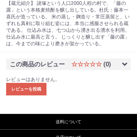
【蔵元紹介】 諸塚という人口2000人程の村で、「藤の
露」という本格麦焼酎を醸し出している。杜氏：藤本一
喜氏が造っている。 米の蒸し・麹造り・常圧蒸留と、い
ずれも真剣に取り組む姿には、本当に感服させられる蔵
である。 仕込み水は、七つ山から湧き出る湧水を利用。
仕込み水に最高と言う。 じっくりと醸し出す「藤の露」
は、今までの味により磨きが架かっている。
この商品のレビュー
☆☆☆☆☆
(0)
レビューはありません。
レビューを投稿
送料について