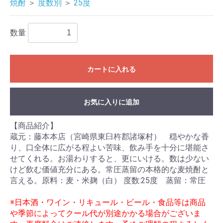
焼酎
＞
度数別
＞
25度
数量
カートに入れる
お気に入りに追加
【商品紹介】
蔵元：藤本本店（宮崎県東臼杵郡諸塚村） 穏やかな香
り、口全体に広がる程よい苦味、飲み手を十分に堪能さ
せてくれる。お湯わりすると、更にいける。数は少ない
けど飲む価値充分にある。常圧蒸留の本格的な麦焼酎と
言える。原料：麦・米麹（白） 度数:25度 蒸留：常圧
※日本酒・ワイン・リキュール・ビール・食品等は商品
や季節によってクール代が別途かかる場合がございま
お買い物を続ける
カートへ進む