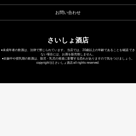
お問い合わせ
さいしょ酒店
●未成年者の飲酒は、法律で禁じられています。 当店では、20歳以上の年齢であることを確認 でき
ない場合には、お酒を販売致しません。
●妊娠中や授乳期の飲酒は、胎児・乳児の発達に影響する恐れがありますので気をつけましょう。
copyright (c) さいしょ酒店 all rights reserved.