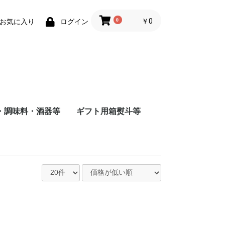
0
￥0
お気に入り
ログイン
・調味料・酒器等
ギフト用箱熨斗等
商店
店
造
根屋
会社
店
屋酒造場
会社
式会社
舗
会社
造（株）
会社
蔵
水
まみ
料
ナインリーブス
株式会社ニセコ蒸溜所
大山甚七商店
柳田酒造
ジン
尾鈴山蒸留所
若鶴酒造
静岡蒸留所
長濱蒸留所
倉吉蒸留所
ベンチャーウイスキー
日本
アメリカ
チリ
スペイン
イタリア
フランス
八海山醸造
富田酒造
八海山醸造
日南麦酒
尾鈴山蒸留所
西酒造
虎ノ門蒸留所
辰巳蒸留所
大山甚七商店
福山ワイン
都農ワイナリー
都城ワイナリー