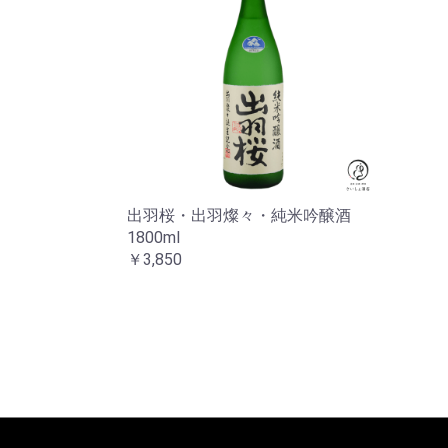
出羽桜・出羽燦々・純米吟醸酒
1800ml
￥3,850