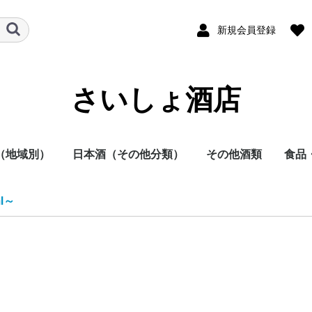
新規会員登録
さいしょ酒店
（地域別）
日本酒（その他分類）
その他酒類
食品
酒
他
日本酒
焼酎
その他
本酒
酎
方
方
方
方
方
方
地方
明石酒造
岩倉酒造
大浦酒造
川越酒造
川崎醸造
尾鈴山蒸留所
霧島酒造
黒木本店
小玉醸造
櫻乃峰酒造
酒蔵王手門
松露酒造
須木酒造
古澤醸造
藤本本店
柳田酒造
渡邊酒造
健土株式会社牛ノ根蒸
大山甚七商店
尾込酒造
鹿児島酒造
高良酒造
櫻井酒造
白石酒造
塩田酒造
大海酒造
富田酒造
天星酒造
三岳酒造
村尾酒造
大和桜酒造
西酒造
宮里酒造
～720ml
720ml
900ml
1800ml
1800ml～
～19度
20度
25度
26～35度
36度～
栗焼酎
泡盛
黒糖焼酎
米焼酎
そば焼酎
芋焼酎
麦焼酎
原料
容量
種別（タイプ）
春（焼酎）
夏（焼酎）
秋（焼酎）
冬（焼酎）
春（日本酒）
夏（日本酒）
秋（日本酒）
冬（日本酒）
福岡県
佐賀県
長崎県
熊本県
大分県
宮崎県
鹿児島県
沖縄県
鳥取県
島根県
岡山県
広島県
山口県
徳島県
香川県
愛媛県
高知県
三重県
滋賀県
京都府
大阪府
兵庫県
奈良県
和歌山県
新潟県
富山県
石川県
福井県
山梨県
長野県
岐阜県
静岡県
愛知県
千葉県
茨城県
栃木県
群馬県
埼玉県
東京都
千葉県
神奈川県
青森県
秋田県
岩手県
山形県
宮城県
福島県
北海道
ラム
スピリッツ
ウイスキー
果実酒
リキュール
ビール
その他
酒未来
五百万石
美山錦
山田錦
～720ml
720ml
1800ml
1800ml～
純米大吟醸
大吟醸
純米吟醸
吟醸
純米酒
本醸造
普通酒
光栄菊酒造
合資会社基山
千徳酒造
(株)辻本店
嘉美心酒造
西條鶴酒造
酒井酒造
司牡丹酒造
濱川商店
西岡酒造
亀泉酒造
北島酒造
秋鹿酒造(有)
今西清兵衛商
逸見酒造
八海山醸造
マスカガミ酒
朝日酒造
富美菊酒造 羽
車多酒造
菊姫合資会社
松浦酒造
安本酒造有限
(株)市野屋商
湯川酒造
宮坂醸造
株式会社大村
虎屋本店
神亀酒造
該当無
飯沼本家
八戸酒造株式
稲とアガベ株
木村酒造
(株)飛良泉本
天寿酒造株式
加藤嘉八郎酒
出羽桜酒造
米鶴酒造株式
内ヶ崎酒造店
株式会社一ノ
曙酒造
酒器
飲料
おつ
調味
ml～
留所