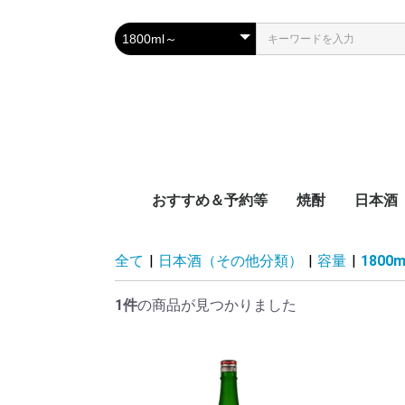
おすすめ＆予約等
焼酎
日本酒
新着
近日入荷
頒布会
季節限定品
おつまみレシピに合う
宮崎県
鹿児島県
沖縄県
容量別
度数別
原料別
NEW‼日本
NEW‼焼酎
NEW‼その
近日入荷：
近日入荷：
近日入荷：
頒布会：日
頒布会：焼
季節焼酎
季節日本酒
九州
中国地
四国地
関西地
中部地
関東地
東北地
北海道
全て
|
日本酒（その他分類）
|
容量
|
1800
1件
の商品が見つかりました