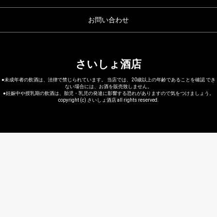
お問い合わせ
さいしょ酒店
●未成年者の飲酒は、法律で禁じられています。 当店では、20歳以上の年齢であることを確認 でき
ない場合には、お酒を販売致しません。
●妊娠中や授乳期の飲酒は、胎児・乳児の発達に影響する恐れがありますので気をつけましょう。
copyright (c) さいしょ酒店 all rights reserved.