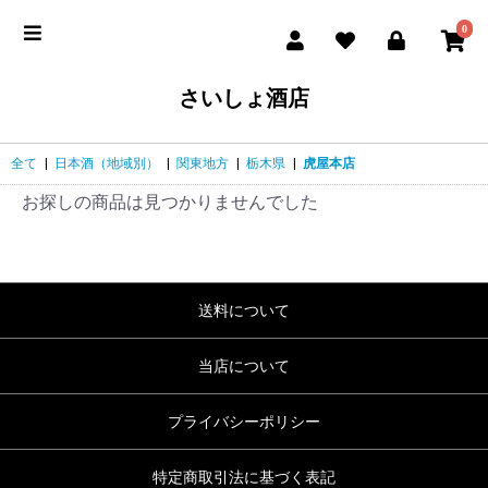
0
さいしょ酒店
全て
|
日本酒（地域別）
|
関東地方
|
栃木県
|
虎屋本店
お探しの商品は見つかりませんでした
送料について
当店について
プライバシーポリシー
特定商取引法に基づく表記