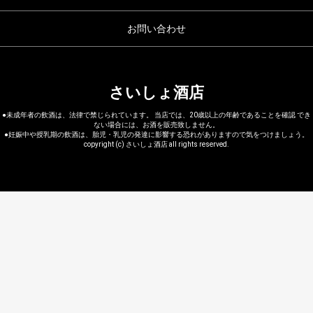
お問い合わせ
さいしょ酒店
●未成年者の飲酒は、法律で禁じられています。 当店では、20歳以上の年齢であることを確認 でき
ない場合には、お酒を販売致しません。
●妊娠中や授乳期の飲酒は、胎児・乳児の発達に影響する恐れがありますので気をつけましょう。
copyright (c) さいしょ酒店 all rights reserved.