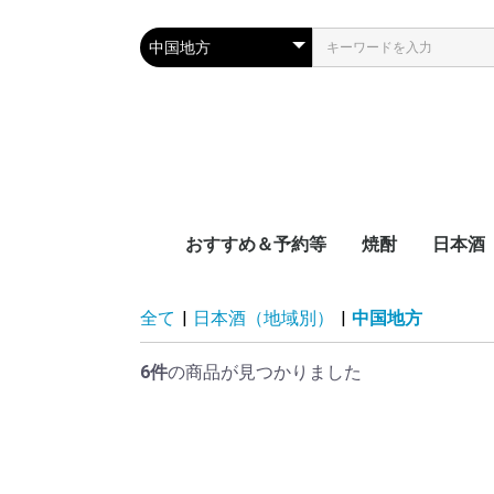
おすすめ＆予約等
焼酎
日本酒
新着
近日入荷
頒布会
季節限定品
おつまみレシピに合う
宮崎県
鹿児島県
沖縄県
容量別
度数別
原料別
NEW‼日本
NEW‼焼酎
NEW‼その
近日入荷：
近日入荷：
近日入荷：
頒布会：日
頒布会：焼
季節焼酎
季節日本酒
九州
中国地
四国地
関西地
中部地
関東地
東北地
北海道
全て
|
日本酒（地域別）
|
中国地方
6件
の商品が見つかりました