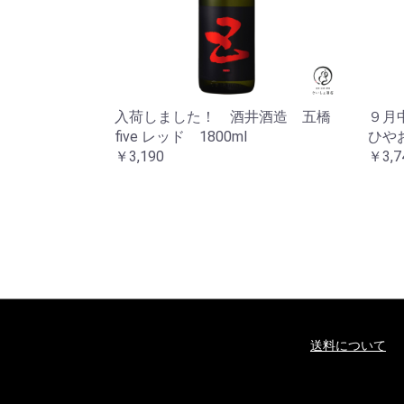
入荷しました！ 酒井酒造 五橋
９月
five レッド 1800ml
ひやお
￥3,190
￥3,7
送料について