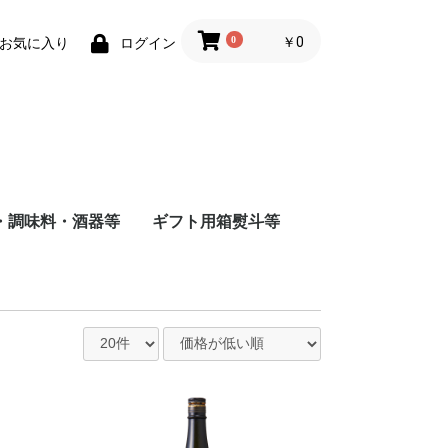
0
￥0
お気に入り
ログイン
・調味料・酒器等
ギフト用箱熨斗等
商店
店
造
根屋
会社
店
屋酒造場
会社
式会社
舗
会社
造（株）
会社
蔵
水
まみ
料
ナインリーブス
株式会社ニセコ蒸溜所
大山甚七商店
柳田酒造
ジン
尾鈴山蒸留所
若鶴酒造
静岡蒸留所
長濱蒸留所
倉吉蒸留所
ベンチャーウイスキー
日本
アメリカ
チリ
スペイン
イタリア
フランス
八海山醸造
富田酒造
八海山醸造
日南麦酒
尾鈴山蒸留所
西酒造
虎ノ門蒸留所
辰巳蒸留所
大山甚七商店
福山ワイン
都農ワイナリー
都城ワイナリー