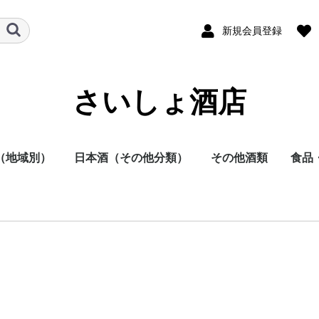
新規会員登録
さいしょ酒店
（地域別）
日本酒（その他分類）
その他酒類
食品
酒
他
日本酒
焼酎
その他
本酒
酎
方
方
方
方
方
方
地方
明石酒造
岩倉酒造
大浦酒造
川越酒造
川崎醸造
尾鈴山蒸留所
霧島酒造
黒木本店
小玉醸造
櫻乃峰酒造
酒蔵王手門
松露酒造
須木酒造
古澤醸造
藤本本店
柳田酒造
渡邊酒造
健土株式会社牛ノ根蒸
大山甚七商店
尾込酒造
鹿児島酒造
高良酒造
櫻井酒造
白石酒造
塩田酒造
大海酒造
富田酒造
天星酒造
三岳酒造
村尾酒造
大和桜酒造
西酒造
宮里酒造
～720ml
720ml
900ml
1800ml
1800ml～
～19度
20度
25度
26～35度
36度～
栗焼酎
泡盛
黒糖焼酎
米焼酎
そば焼酎
芋焼酎
麦焼酎
原料
容量
種別（タイプ）
春（焼酎）
夏（焼酎）
秋（焼酎）
冬（焼酎）
春（日本酒）
夏（日本酒）
秋（日本酒）
冬（日本酒）
福岡県
佐賀県
長崎県
熊本県
大分県
宮崎県
鹿児島県
沖縄県
鳥取県
島根県
岡山県
広島県
山口県
徳島県
香川県
愛媛県
高知県
三重県
滋賀県
京都府
大阪府
兵庫県
奈良県
和歌山県
新潟県
富山県
石川県
福井県
山梨県
長野県
岐阜県
静岡県
愛知県
千葉県
茨城県
栃木県
群馬県
埼玉県
東京都
千葉県
神奈川県
青森県
秋田県
岩手県
山形県
宮城県
福島県
北海道
ラム
スピリッツ
ウイスキー
果実酒
リキュール
ビール
その他
酒未来
五百万石
美山錦
山田錦
～720ml
720ml
1800ml
1800ml～
純米大吟醸
大吟醸
純米吟醸
吟醸
純米酒
本醸造
普通酒
光栄菊酒造
合資会社基山
千徳酒造
(株)辻本店
嘉美心酒造
西條鶴酒造
酒井酒造
司牡丹酒造
濱川商店
西岡酒造
亀泉酒造
北島酒造
秋鹿酒造(有)
今西清兵衛商
逸見酒造
八海山醸造
マスカガミ酒
朝日酒造
富美菊酒造 羽
車多酒造
菊姫合資会社
松浦酒造
安本酒造有限
(株)市野屋商
湯川酒造
宮坂醸造
株式会社大村
虎屋本店
神亀酒造
該当無
飯沼本家
八戸酒造株式
稲とアガベ株
木村酒造
(株)飛良泉本
天寿酒造株式
加藤嘉八郎酒
出羽桜酒造
米鶴酒造株式
内ヶ崎酒造店
株式会社一ノ
曙酒造
酒器
飲料
おつ
調味
留所