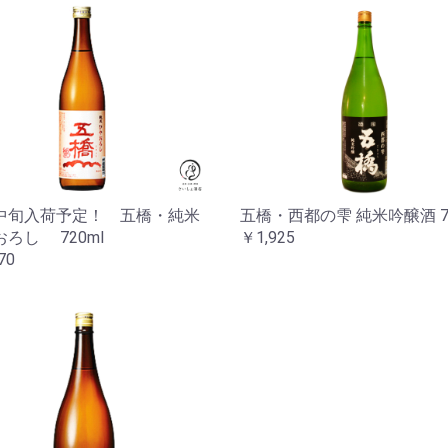
中旬入荷予定！ 五橋・純米
五橋・西都の雫 純米吟醸酒 72
ろし 720ml
￥1,925
70
お買い物を続ける
カートへ進む