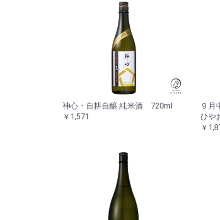
神心・自耕自醸 純米酒 720ml
９月
￥1,571
ひやお
￥1,8