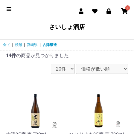
0
さいしょ酒店
全て
|
焼酎
|
宮崎県
|
古澤醸造
14件
の商品が見つかりました