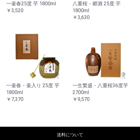
一壷春25度 芋 1800ml
八重桜・郷酒 25度 芋
￥3,520
1800ml
￥3,630
一壷春・壷入り 25度 芋
一生繁盛・八重桜36度芋
1800ml
2700ml
￥7,370
￥9,570
送料について