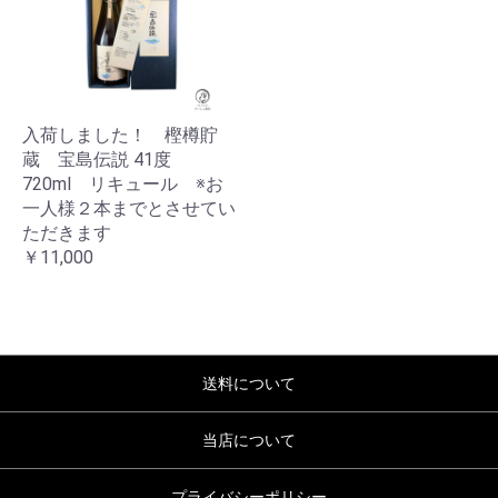
入荷しました！ 樫樽貯
蔵 宝島伝説 41度
720ml リキュール ※お
一人様２本までとさせてい
ただきます
￥11,000
送料について
当店について
プライバシーポリシー