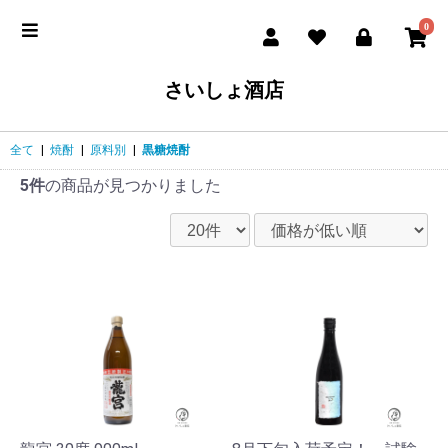
0
さいしょ酒店
全て
|
焼酎
|
原料別
|
黒糖焼酎
5件
の商品が見つかりました