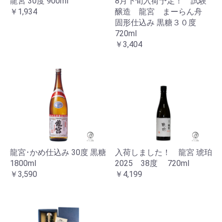
龍宮 30度 900ml
8月下旬入荷予定！ 試験
￥1,934
醸造 龍宮 まーらん舟
固形仕込み 黒糖３０度
720ml
￥3,404
龍宮･かめ仕込み 30度 黒糖
入荷しました！ 龍宮 琥珀
1800ml
2025 38度 720ml
￥3,590
￥4,199
お買い物を続ける
カートへ進む