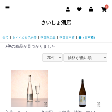
0
さいしょ酒店
全て
|
おすすめ＆予約等
|
季節限定品
|
季節日本酒
|
春（日本酒）
7件
の商品が見つかりました