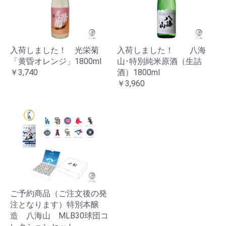
お買い物を続ける
カートへ進む
入荷しました！ 光栄菊
入荷しました！ 八海
「黄昏オレンジ」1800ml
山･特別純米原酒（生詰
￥3,740
酒）1800ml
￥3,960
ご予約商品（ご注文後の発
注となります）特別本醸
造 八海山 MLB30球団コ