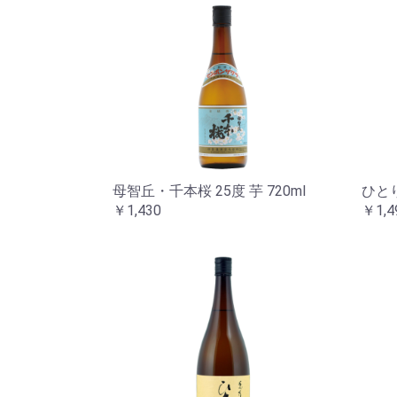
母智丘・千本桜 25度 芋 720ml
ひとり
￥1,430
￥1,4