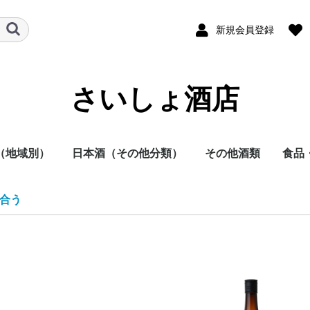
新規会員登録
さいしょ酒店
（地域別）
日本酒（その他分類）
その他酒類
食品
酒
他
日本酒
焼酎
その他
本酒
酎
方
方
方
方
方
方
地方
明石酒造
岩倉酒造
大浦酒造
川越酒造
川崎醸造
尾鈴山蒸留所
霧島酒造
黒木本店
小玉醸造
櫻乃峰酒造
酒蔵王手門
松露酒造
須木酒造
古澤醸造
藤本本店
柳田酒造
渡邊酒造
健土株式会社牛ノ根蒸
大山甚七商店
尾込酒造
鹿児島酒造
高良酒造
櫻井酒造
白石酒造
塩田酒造
大海酒造
富田酒造
天星酒造
三岳酒造
村尾酒造
大和桜酒造
西酒造
宮里酒造
～720ml
720ml
900ml
1800ml
1800ml～
～19度
20度
25度
26～35度
36度～
栗焼酎
泡盛
黒糖焼酎
米焼酎
そば焼酎
芋焼酎
麦焼酎
原料
容量
種別（タイプ）
春（焼酎）
夏（焼酎）
秋（焼酎）
冬（焼酎）
春（日本酒）
夏（日本酒）
秋（日本酒）
冬（日本酒）
福岡県
佐賀県
長崎県
熊本県
大分県
宮崎県
鹿児島県
沖縄県
鳥取県
島根県
岡山県
広島県
山口県
徳島県
香川県
愛媛県
高知県
三重県
滋賀県
京都府
大阪府
兵庫県
奈良県
和歌山県
新潟県
富山県
石川県
福井県
山梨県
長野県
岐阜県
静岡県
愛知県
千葉県
茨城県
栃木県
群馬県
埼玉県
東京都
千葉県
神奈川県
青森県
秋田県
岩手県
山形県
宮城県
福島県
北海道
ラム
スピリッツ
ウイスキー
果実酒
リキュール
ビール
その他
酒未来
五百万石
美山錦
山田錦
～720ml
720ml
1800ml
1800ml～
純米大吟醸
大吟醸
純米吟醸
吟醸
純米酒
本醸造
普通酒
光栄菊酒造
合資会社基山
千徳酒造
(株)辻本店
嘉美心酒造
西條鶴酒造
酒井酒造
司牡丹酒造
濱川商店
西岡酒造
亀泉酒造
北島酒造
秋鹿酒造(有)
今西清兵衛商
逸見酒造
八海山醸造
マスカガミ酒
朝日酒造
富美菊酒造 羽
車多酒造
菊姫合資会社
松浦酒造
安本酒造有限
(株)市野屋商
湯川酒造
宮坂醸造
株式会社大村
虎屋本店
神亀酒造
該当無
飯沼本家
八戸酒造株式
稲とアガベ株
木村酒造
(株)飛良泉本
天寿酒造株式
加藤嘉八郎酒
出羽桜酒造
米鶴酒造株式
内ヶ崎酒造店
株式会社一ノ
曙酒造
酒器
飲料
おつ
調味
合う
留所