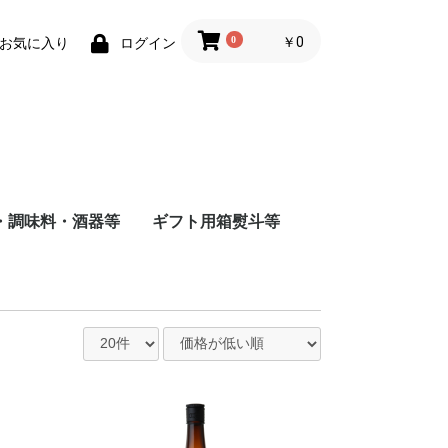
0
￥0
お気に入り
ログイン
・調味料・酒器等
ギフト用箱熨斗等
商店
店
造
根屋
会社
店
屋酒造場
会社
式会社
舗
会社
造（株）
会社
蔵
水
まみ
料
ナインリーブス
株式会社ニセコ蒸溜所
大山甚七商店
柳田酒造
ジン
尾鈴山蒸留所
若鶴酒造
静岡蒸留所
長濱蒸留所
倉吉蒸留所
ベンチャーウイスキー
日本
アメリカ
チリ
スペイン
イタリア
フランス
八海山醸造
富田酒造
八海山醸造
日南麦酒
尾鈴山蒸留所
西酒造
虎ノ門蒸留所
辰巳蒸留所
大山甚七商店
福山ワイン
都農ワイナリー
都城ワイナリー