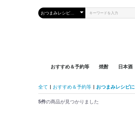
おすすめ＆予約等
焼酎
日本酒
新着
近日入荷
頒布会
季節限定品
おつまみレシピに合う
宮崎県
鹿児島県
沖縄県
容量別
度数別
原料別
NEW‼日本
NEW‼焼酎
NEW‼その
近日入荷：
近日入荷：
近日入荷：
頒布会：日
頒布会：焼
季節焼酎
季節日本酒
九州
中国地
四国地
関西地
中部地
関東地
東北地
北海道
全て
|
おすすめ＆予約等
|
おつまみレシピに
5件
の商品が見つかりました