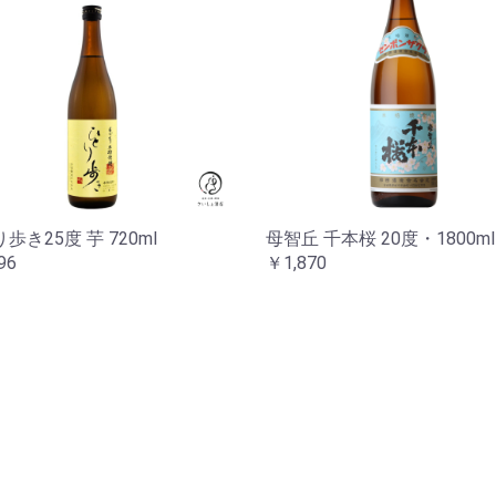
歩き25度 芋 720ml
母智丘 千本桜 20度・1800ml
96
￥1,870
お買い物を続ける
カートへ進む