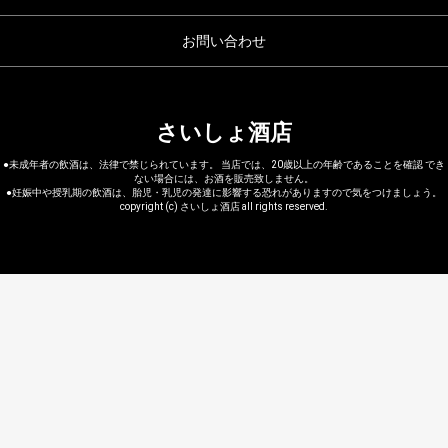
お問い合わせ
さいしょ酒店
●未成年者の飲酒は、法律で禁じられています。 当店では、20歳以上の年齢であることを確認 でき
ない場合には、お酒を販売致しません。
●妊娠中や授乳期の飲酒は、胎児・乳児の発達に影響する恐れがありますので気をつけましょう。
copyright (c) さいしょ酒店 all rights reserved.