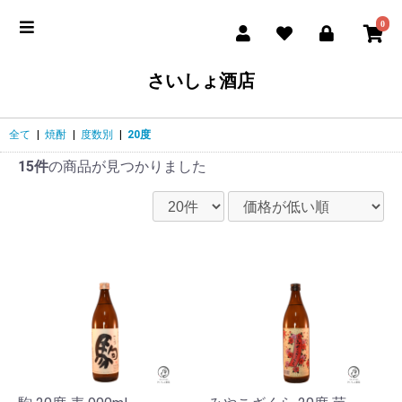
0
さいしょ酒店
全て
|
焼酎
|
度数別
|
20度
15件
の商品が見つかりました