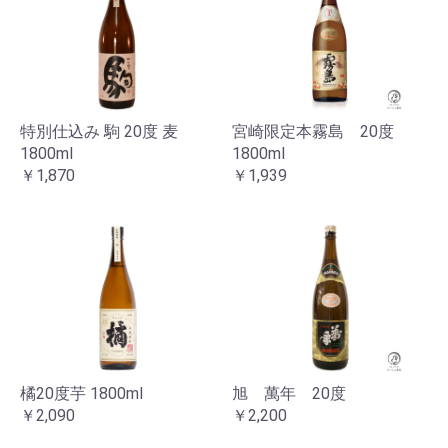
お買い物を続ける
カートへ進む
特別仕込み 駒 20度 麦
宮崎限定本霧島 20度
1800ml
1800ml
￥1,870
￥1,939
橘20度芋 1800ml
旭 萬年 20度
￥2,090
￥2,200