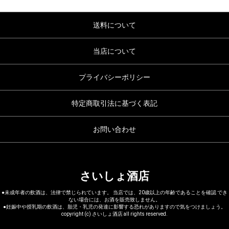
送料について
当店について
プライバシーポリシー
特定商取引法に基づく表記
お問い合わせ
さいしょ酒店
●未成年者の飲酒は、法律で禁じられています。 当店では、20歳以上の年齢であることを確認 でき
ない場合には、お酒を販売致しません。
●妊娠中や授乳期の飲酒は、胎児・乳児の発達に影響する恐れがありますので気をつけましょう。
copyright (c) さいしょ酒店 all rights reserved.