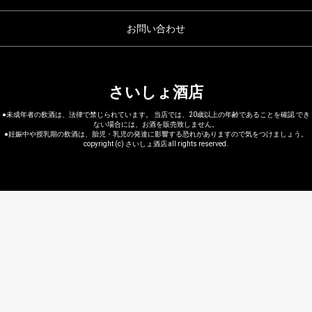
お問い合わせ
さいしょ酒店
●未成年者の飲酒は、法律で禁じられています。 当店では、20歳以上の年齢であることを確認 でき
ない場合には、お酒を販売致しません。
●妊娠中や授乳期の飲酒は、胎児・乳児の発達に影響する恐れがありますので気をつけましょう。
copyright (c) さいしょ酒店 all rights reserved.