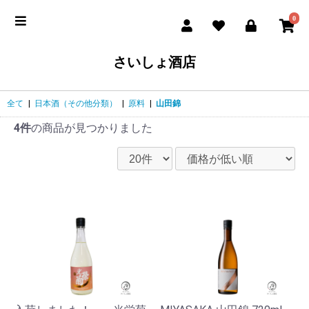
0
さいしょ酒店
全て
|
日本酒（その他分類）
|
原料
|
山田錦
4件
の商品が見つかりました