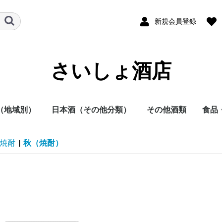
新規会員登録
さいしょ酒店
（地域別）
日本酒（その他分類）
その他酒類
食品
酒
他
日本酒
焼酎
その他
本酒
酎
方
方
方
方
方
方
地方
明石酒造
岩倉酒造
大浦酒造
川越酒造
川崎醸造
尾鈴山蒸留所
霧島酒造
黒木本店
小玉醸造
櫻乃峰酒造
酒蔵王手門
松露酒造
須木酒造
古澤醸造
藤本本店
柳田酒造
渡邊酒造
健土株式会社牛ノ根蒸
大山甚七商店
尾込酒造
鹿児島酒造
高良酒造
櫻井酒造
白石酒造
塩田酒造
大海酒造
富田酒造
天星酒造
三岳酒造
村尾酒造
大和桜酒造
西酒造
宮里酒造
～720ml
720ml
900ml
1800ml
1800ml～
～19度
20度
25度
26～35度
36度～
栗焼酎
泡盛
黒糖焼酎
米焼酎
そば焼酎
芋焼酎
麦焼酎
原料
容量
種別（タイプ）
春（焼酎）
夏（焼酎）
秋（焼酎）
冬（焼酎）
春（日本酒）
夏（日本酒）
秋（日本酒）
冬（日本酒）
福岡県
佐賀県
長崎県
熊本県
大分県
宮崎県
鹿児島県
沖縄県
鳥取県
島根県
岡山県
広島県
山口県
徳島県
香川県
愛媛県
高知県
三重県
滋賀県
京都府
大阪府
兵庫県
奈良県
和歌山県
新潟県
富山県
石川県
福井県
山梨県
長野県
岐阜県
静岡県
愛知県
千葉県
茨城県
栃木県
群馬県
埼玉県
東京都
千葉県
神奈川県
青森県
秋田県
岩手県
山形県
宮城県
福島県
北海道
ラム
スピリッツ
ウイスキー
果実酒
リキュール
ビール
その他
酒未来
五百万石
美山錦
山田錦
～720ml
720ml
1800ml
1800ml～
純米大吟醸
大吟醸
純米吟醸
吟醸
純米酒
本醸造
普通酒
光栄菊酒造
合資会社基山
千徳酒造
(株)辻本店
嘉美心酒造
西條鶴酒造
酒井酒造
司牡丹酒造
濱川商店
西岡酒造
亀泉酒造
北島酒造
秋鹿酒造(有)
今西清兵衛商
逸見酒造
八海山醸造
マスカガミ酒
朝日酒造
富美菊酒造 羽
車多酒造
菊姫合資会社
松浦酒造
安本酒造有限
(株)市野屋商
湯川酒造
宮坂醸造
株式会社大村
虎屋本店
神亀酒造
該当無
飯沼本家
八戸酒造株式
稲とアガベ株
木村酒造
(株)飛良泉本
天寿酒造株式
加藤嘉八郎酒
出羽桜酒造
米鶴酒造株式
内ヶ崎酒造店
株式会社一ノ
曙酒造
酒器
飲料
おつ
調味
焼酎
|
秋（焼酎）
留所