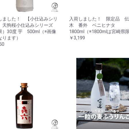
しました！ 【小仕込みシリ
入荷しました！ 限定品 伝
お買い物を続ける
カートへ進む
】天狗桜小仕込みシリーズ
木 番外 ベニヒナタ
）30度 芋 500ml（※画像
1800ml（※1800mlは宮崎
なります）
￥3,199
50