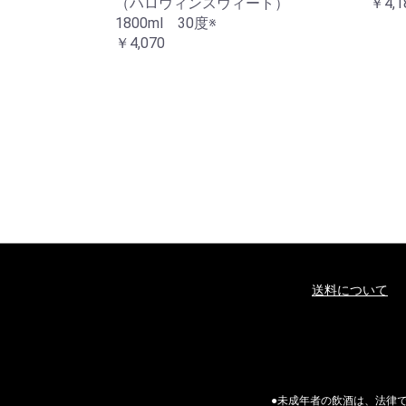
（ハロウィンスウィート）
￥4,1
1800ml 30度※
￥4,070
送料について
●未成年者の飲酒は、法律で