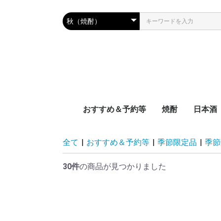
おすすめ＆予約等
焼酎
日本酒
新着
近日入荷
頒布会
季節限定品
おつまみレシピに合う
宮崎県
鹿児島県
沖縄県
容量別
度数別
原料別
NEW‼日本
NEW‼焼酎
NEW‼その
近日入荷：
近日入荷：
近日入荷：
頒布会：日
頒布会：焼
季節焼酎
季節日本酒
九州
中国地
四国地
関西地
中部地
関東地
東北地
北海道
全て
|
おすすめ＆予約等
|
季節限定品
|
季節
30件
の商品が見つかりました