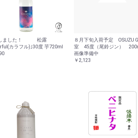
しました！ 松露
８月下旬入荷予定 OSUZU G
orful(カラフル)｣30度 芋720ml
室 45度（尾鈴ジン） 200m
90
画像準備中
￥2,123