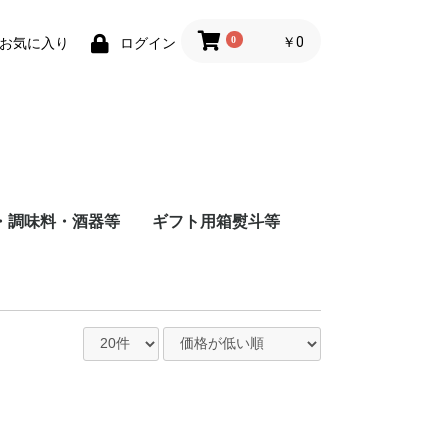
0
￥0
お気に入り
ログイン
・調味料・酒器等
ギフト用箱熨斗等
商店
店
造
根屋
会社
店
屋酒造場
会社
式会社
舗
会社
造（株）
会社
蔵
水
まみ
料
ナインリーブス
株式会社ニセコ蒸溜所
大山甚七商店
柳田酒造
ジン
尾鈴山蒸留所
若鶴酒造
静岡蒸留所
長濱蒸留所
倉吉蒸留所
ベンチャーウイスキー
日本
アメリカ
チリ
スペイン
イタリア
フランス
八海山醸造
富田酒造
八海山醸造
日南麦酒
尾鈴山蒸留所
西酒造
虎ノ門蒸留所
辰巳蒸留所
大山甚七商店
福山ワイン
都農ワイナリー
都城ワイナリー