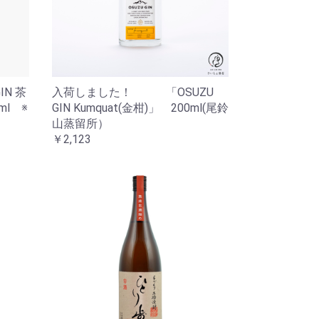
IN 茶
入荷しました！ 「OSUZU
l ※
GIN Kumquat(金柑)」 200ml(尾鈴
山蒸留所）
￥2,123