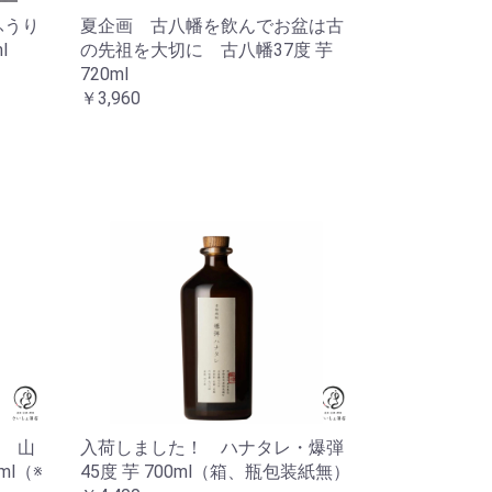
ふうり
夏企画 古八幡を飲んでお盆は古
l
の先祖を大切に 古八幡37度 芋
720ml
￥3,960
 山
入荷しました！ ハナタレ・爆弾
l（※
45度 芋 700ml（箱、瓶包装紙無）