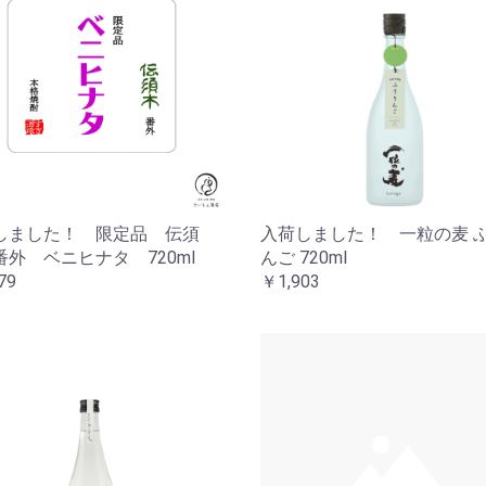
しました！ 限定品 伝須
入荷しました！ 一粒の麦 
番外 ベニヒナタ 720ml
んご 720ml
79
￥1,903