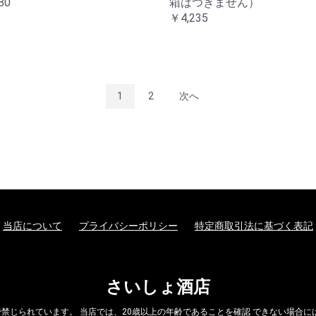
80
箱はつきません）
￥4,235
1
2
次へ
当店について
プライバシーポリシー
特定商取引法に基づく表記
さいしょ酒店
禁じられています。 当店では、20歳以上の年齢であることを確認 できない場合