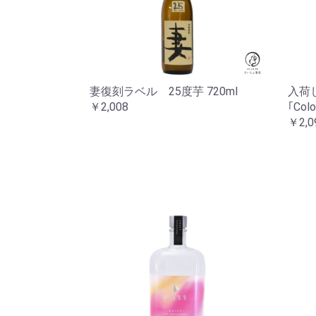
妻復刻ラベル 25度芋 720ml
入荷
￥2,008
｢Col
￥2,0