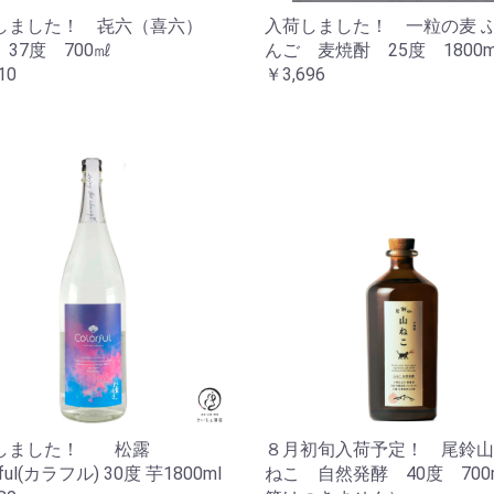
しました！ 㐂六（喜六）
入荷しました！ 一粒の麦 
37度 700㎖
んご 麦焼酎 25度 1800m
10
￥3,696
しました！ 松露
８月初旬入荷予定！ 尾鈴山
rful(カラフル) 30度 芋1800ml
ねこ 自然発酵 40度 700m