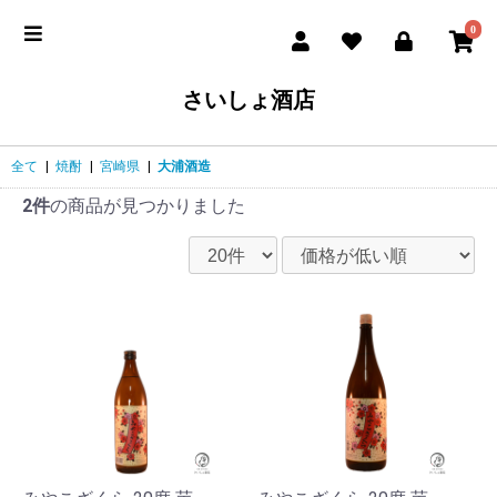
0
さいしょ酒店
全て
|
焼酎
|
宮崎県
|
大浦酒造
2件
の商品が見つかりました