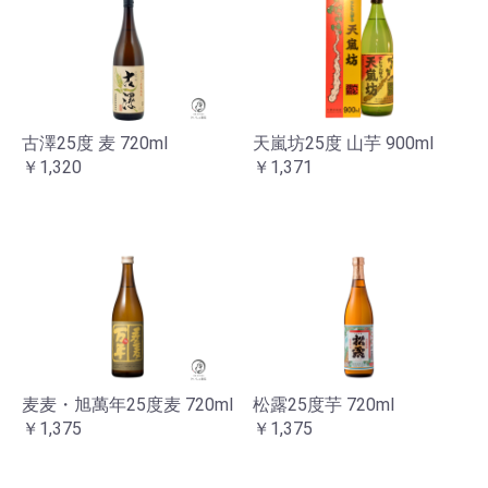
古澤25度 麦 720ml
天嵐坊25度 山芋 900ml
￥1,320
￥1,371
お買い物を続ける
カートへ進む
麦麦・旭萬年25度麦 720ml
松露25度芋 720ml
￥1,375
￥1,375