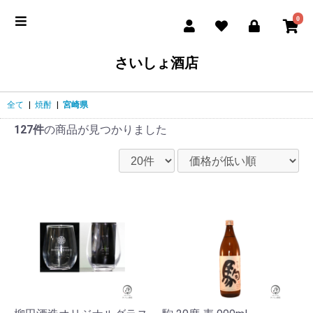
0
さいしょ酒店
全て
|
焼酎
|
宮崎県
127件
の商品が見つかりました