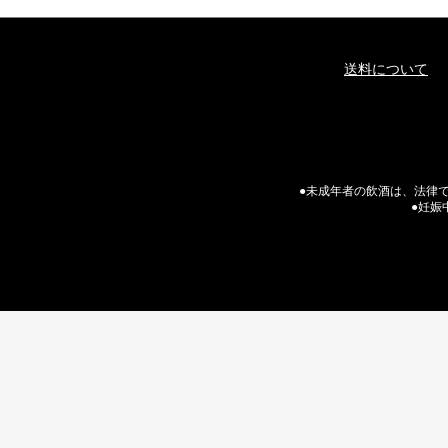
送料について
●未成年者の飲酒は、法律で
●妊娠