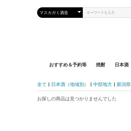
おすすめ＆予約等
焼酎
日本酒
新着
近日入荷
頒布会
季節限定品
おつまみレシピに合う
宮崎県
鹿児島県
沖縄県
容量別
度数別
原料別
NEW‼日本
NEW‼焼酎
NEW‼その
近日入荷：
近日入荷：
近日入荷：
頒布会：日
頒布会：焼
季節焼酎
季節日本酒
九州
中国地
四国地
関西地
中部地
関東地
東北地
北海道
全て
|
日本酒（地域別）
|
中部地方
|
新潟県
お探しの商品は見つかりませんでした