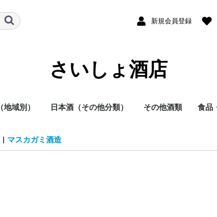
新規会員登録
さいしょ酒店
（地域別）
日本酒（その他分類）
その他酒類
食品
酒
他
日本酒
焼酎
その他
本酒
酎
方
方
方
方
方
方
地方
明石酒造
岩倉酒造
大浦酒造
川越酒造
川崎醸造
尾鈴山蒸留所
霧島酒造
黒木本店
小玉醸造
櫻乃峰酒造
酒蔵王手門
松露酒造
須木酒造
古澤醸造
藤本本店
柳田酒造
渡邊酒造
健土株式会社牛ノ根蒸
大山甚七商店
尾込酒造
鹿児島酒造
高良酒造
櫻井酒造
白石酒造
塩田酒造
大海酒造
富田酒造
天星酒造
三岳酒造
村尾酒造
大和桜酒造
西酒造
宮里酒造
～720ml
720ml
900ml
1800ml
1800ml～
～19度
20度
25度
26～35度
36度～
栗焼酎
泡盛
黒糖焼酎
米焼酎
そば焼酎
芋焼酎
麦焼酎
原料
容量
種別（タイプ）
春（焼酎）
夏（焼酎）
秋（焼酎）
冬（焼酎）
春（日本酒）
夏（日本酒）
秋（日本酒）
冬（日本酒）
福岡県
佐賀県
長崎県
熊本県
大分県
宮崎県
鹿児島県
沖縄県
鳥取県
島根県
岡山県
広島県
山口県
徳島県
香川県
愛媛県
高知県
三重県
滋賀県
京都府
大阪府
兵庫県
奈良県
和歌山県
新潟県
富山県
石川県
福井県
山梨県
長野県
岐阜県
静岡県
愛知県
千葉県
茨城県
栃木県
群馬県
埼玉県
東京都
千葉県
神奈川県
青森県
秋田県
岩手県
山形県
宮城県
福島県
北海道
ラム
スピリッツ
ウイスキー
果実酒
リキュール
ビール
その他
酒未来
五百万石
美山錦
山田錦
～720ml
720ml
1800ml
1800ml～
純米大吟醸
大吟醸
純米吟醸
吟醸
純米酒
本醸造
普通酒
光栄菊酒造
合資会社基山
千徳酒造
(株)辻本店
嘉美心酒造
西條鶴酒造
酒井酒造
司牡丹酒造
濱川商店
西岡酒造
亀泉酒造
北島酒造
秋鹿酒造(有)
今西清兵衛商
逸見酒造
八海山醸造
マスカガミ酒
朝日酒造
富美菊酒造 羽
車多酒造
菊姫合資会社
松浦酒造
安本酒造有限
(株)市野屋商
湯川酒造
宮坂醸造
株式会社大村
虎屋本店
神亀酒造
該当無
飯沼本家
八戸酒造株式
稲とアガベ株
木村酒造
(株)飛良泉本
天寿酒造株式
加藤嘉八郎酒
出羽桜酒造
米鶴酒造株式
内ヶ崎酒造店
株式会社一ノ
曙酒造
酒器
飲料
おつ
調味
|
マスカガミ酒造
留所