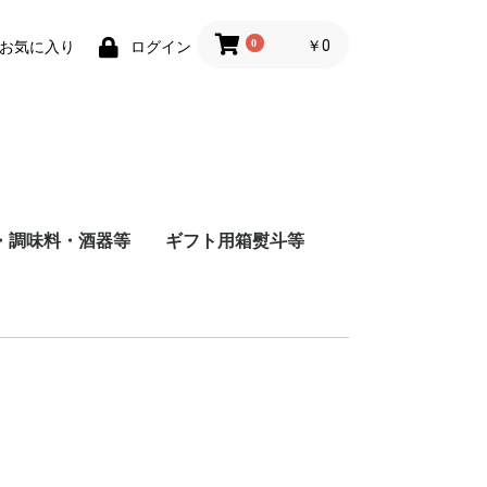
0
￥0
お気に入り
ログイン
・調味料・酒器等
ギフト用箱熨斗等
商店
店
造
根屋
会社
店
屋酒造場
会社
式会社
舗
会社
造（株）
会社
蔵
水
まみ
料
ナインリーブス
株式会社ニセコ蒸溜所
大山甚七商店
柳田酒造
ジン
尾鈴山蒸留所
若鶴酒造
静岡蒸留所
長濱蒸留所
倉吉蒸留所
ベンチャーウイスキー
日本
アメリカ
チリ
スペイン
イタリア
フランス
八海山醸造
富田酒造
八海山醸造
日南麦酒
尾鈴山蒸留所
西酒造
虎ノ門蒸留所
辰巳蒸留所
大山甚七商店
福山ワイン
都農ワイナリー
都城ワイナリー