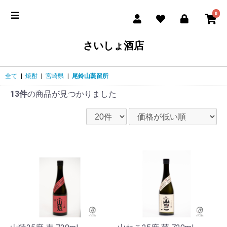
0
さいしょ酒店
全て
|
焼酎
|
宮崎県
|
尾鈴山蒸留所
13件
の商品が見つかりました