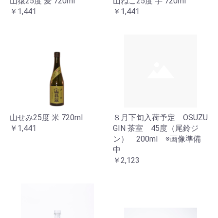
山猿25度 麦 720ml
山ねこ25度 芋 720ml
￥1,441
￥1,441
山せみ25度 米 720ml
８月下旬入荷予定 OSUZU
￥1,441
GIN 茶室 45度（尾鈴ジ
ン） 200ml ※画像準備
中
￥2,123