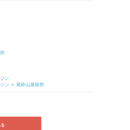
所
ジン
ジン
＞
尾鈴山蒸留所
れる