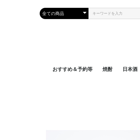
おすすめ＆予約等
焼酎
日本酒
新着
近日入荷
頒布会
季節限定品
おつまみレシピに合う
宮崎県
鹿児島県
沖縄県
容量別
度数別
原料別
NEW‼日本
NEW‼焼酎
NEW‼その
近日入荷：
近日入荷：
近日入荷：
頒布会：日
頒布会：焼
季節焼酎
季節日本酒
九州
中国地
四国地
関西地
中部地
関東地
東北地
北海道