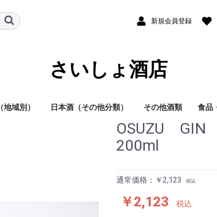
新規会員登録
さいしょ酒店
（地域別）
日本酒（その他分類）
その他酒類
食品
OSUZU G
酒
他
日本酒
焼酎
その他
本酒
酎
方
方
方
方
方
方
地方
明石酒造
岩倉酒造
大浦酒造
川越酒造
川崎醸造
尾鈴山蒸留所
霧島酒造
黒木本店
小玉醸造
櫻乃峰酒造
酒蔵王手門
松露酒造
須木酒造
古澤醸造
藤本本店
柳田酒造
渡邊酒造
健土株式会社牛ノ根蒸
大山甚七商店
尾込酒造
鹿児島酒造
高良酒造
櫻井酒造
白石酒造
塩田酒造
大海酒造
富田酒造
天星酒造
三岳酒造
村尾酒造
大和桜酒造
西酒造
宮里酒造
～720ml
720ml
900ml
1800ml
1800ml～
～19度
20度
25度
26～35度
36度～
栗焼酎
泡盛
黒糖焼酎
米焼酎
そば焼酎
芋焼酎
麦焼酎
原料
容量
種別（タイプ）
春（焼酎）
夏（焼酎）
秋（焼酎）
冬（焼酎）
春（日本酒）
夏（日本酒）
秋（日本酒）
冬（日本酒）
福岡県
佐賀県
長崎県
熊本県
大分県
宮崎県
鹿児島県
沖縄県
鳥取県
島根県
岡山県
広島県
山口県
徳島県
香川県
愛媛県
高知県
三重県
滋賀県
京都府
大阪府
兵庫県
奈良県
和歌山県
新潟県
富山県
石川県
福井県
山梨県
長野県
岐阜県
静岡県
愛知県
千葉県
茨城県
栃木県
群馬県
埼玉県
東京都
千葉県
神奈川県
青森県
秋田県
岩手県
山形県
宮城県
福島県
北海道
ラム
スピリッツ
ウイスキー
果実酒
リキュール
ビール
その他
酒未来
五百万石
美山錦
山田錦
～720ml
720ml
1800ml
1800ml～
純米大吟醸
大吟醸
純米吟醸
吟醸
純米酒
本醸造
普通酒
光栄菊酒造
合資会社基山
千徳酒造
(株)辻本店
嘉美心酒造
西條鶴酒造
酒井酒造
司牡丹酒造
濱川商店
西岡酒造
亀泉酒造
北島酒造
秋鹿酒造(有)
今西清兵衛商
逸見酒造
八海山醸造
マスカガミ酒
朝日酒造
富美菊酒造 羽
車多酒造
菊姫合資会社
松浦酒造
安本酒造有限
(株)市野屋商
湯川酒造
宮坂醸造
株式会社大村
虎屋本店
神亀酒造
該当無
飯沼本家
八戸酒造株式
稲とアガベ株
木村酒造
(株)飛良泉本
天寿酒造株式
加藤嘉八郎酒
出羽桜酒造
米鶴酒造株式
内ヶ崎酒造店
株式会社一ノ
曙酒造
酒器
飲料
おつ
調味
200ml
留所
通常価格：￥2,123
税込
￥2,123
税込