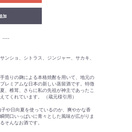
追加
---
サンショ、シトラス、ジンジャー、サカキ、
手造りの麹による本格焼酎を用いて、地元の
プレミアムな日本の新しい蒸留酒です。特徴
夏、椎茸、さらに私の先祖が神主であったこ
えてくれています。 （蔵元様引用）
柚子や日向夏を使っているのか、爽やかな香
瞬間口いっぱいに青々とした風味が広がりま
るそんなお酒です。