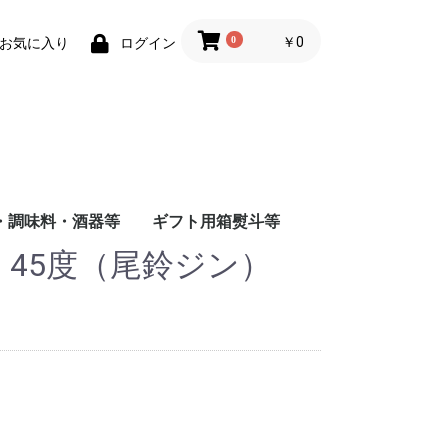
0
￥0
お気に入り
ログイン
・調味料・酒器等
ギフト用箱熨斗等
IN 45度（尾鈴ジン）
商店
店
造
根屋
会社
店
屋酒造場
会社
式会社
舗
会社
造（株）
会社
蔵
水
まみ
料
ナインリーブス
株式会社ニセコ蒸溜所
大山甚七商店
柳田酒造
ジン
尾鈴山蒸留所
若鶴酒造
静岡蒸留所
長濱蒸留所
倉吉蒸留所
ベンチャーウイスキー
日本
アメリカ
チリ
スペイン
イタリア
フランス
八海山醸造
富田酒造
八海山醸造
日南麦酒
尾鈴山蒸留所
西酒造
虎ノ門蒸留所
辰巳蒸留所
大山甚七商店
福山ワイン
都農ワイナリー
都城ワイナリー