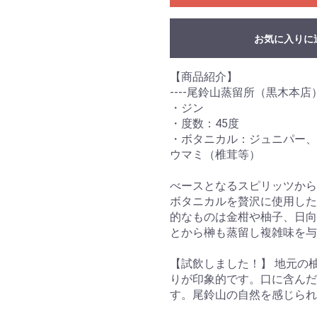
お気に入りに
【商品紹介】
----尾鈴山蒸留所（黒木本店）-
・ジン
・度数：45度
・ボタニカル：ジュニパー、
ウマミ（椎茸等）
べースとなるスピリッツから
ボタニカルを贅沢に使用した
的なものは金柑や柚子、日向
とから榊も蒸留し複雑味を与
お買い物を続ける
カートへ進む
【試飲しました！】 地元の
りが印象的です。口に含んだ
す。尾鈴山の自然を感じられ