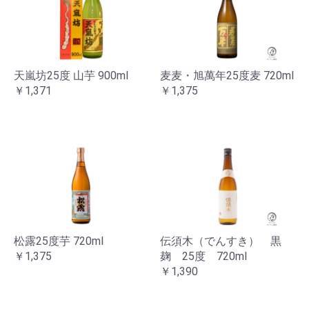
天嵐坊25度 山芋 900ml
麦麦・旭萬年25度麦 720ml
￥1,371
￥1,375
松露25度芋 720ml
伝須木（でんすき） 黒
お買い物を続ける
カートへ進む
￥1,375
麹 25度 720ml
￥1,390