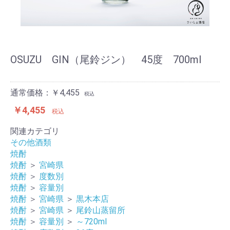
OSUZU GIN（尾鈴ジン） 45度 700ml
通常価格：￥4,455
税込
￥4,455
税込
関連カテゴリ
その他酒類
焼酎
焼酎
＞
宮崎県
焼酎
＞
度数別
焼酎
＞
容量別
焼酎
＞
宮崎県
＞
黒木本店
焼酎
＞
宮崎県
＞
尾鈴山蒸留所
焼酎
＞
容量別
＞
～720ml