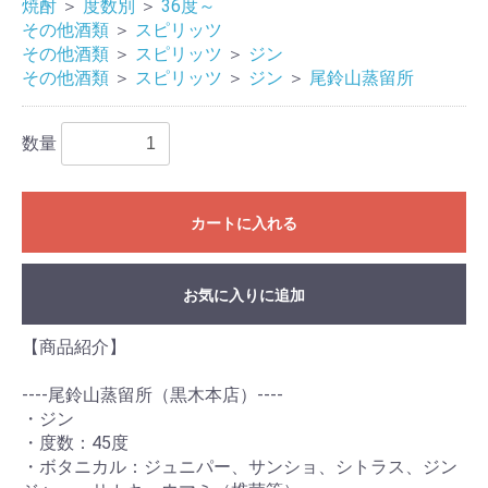
焼酎
＞
度数別
＞
36度～
その他酒類
＞
スピリッツ
その他酒類
＞
スピリッツ
＞
ジン
その他酒類
＞
スピリッツ
＞
ジン
＞
尾鈴山蒸留所
数量
カートに入れる
お気に入りに追加
【商品紹介】
----尾鈴山蒸留所（黒木本店）----
・ジン
・度数：45度
・ボタニカル：ジュニパー、サンショ、シトラス、ジン