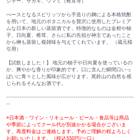
ジャー、サカキ、ウマミ（椎茸等）
べースとなるスピリッツから手造りの麹による本格焼酎
を用いて、地元のボタニカルを贅沢に使用したプレミア
ムな日本の新しい蒸留酒です。特徴的なものは金柑や柚
子、日向夏、椎茸、さらに私の先祖が神主であったこと
から榊も蒸留し複雑味を与えてくれています。 （蔵元様
引用）
【試飲しました！】 地元の柚子や日向夏を使っているの
か、爽やかな香りが印象的です。口に含んだ瞬間口いっ
お買い物を続ける
カートへ進む
ぱいに青々とした風味が広がります。尾鈴山の自然を感
じられるそんなお酒です。
--------------------------------------------------------------------
--
※日本酒・ワイン・リキュール・ビール・食品等は商品
や季節によってクール代が別途かかる場合がございま
す、再度料金はご連絡します。予めご理解の程よろしく
お願いいたします。（税込550円/一口）