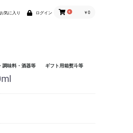
0
￥0
お気に入り
ログイン
・調味料・酒器等
ギフト用箱熨斗等
ml
商店
店
造
根屋
会社
店
屋酒造場
会社
式会社
舗
会社
造（株）
会社
蔵
水
まみ
料
ナインリーブス
株式会社ニセコ蒸溜所
大山甚七商店
柳田酒造
ジン
尾鈴山蒸留所
若鶴酒造
静岡蒸留所
長濱蒸留所
倉吉蒸留所
ベンチャーウイスキー
日本
アメリカ
チリ
スペイン
イタリア
フランス
八海山醸造
富田酒造
八海山醸造
日南麦酒
尾鈴山蒸留所
西酒造
虎ノ門蒸留所
辰巳蒸留所
大山甚七商店
福山ワイン
都農ワイナリー
都城ワイナリー