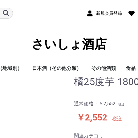
新規会員登録
さいしょ酒店
（地域別）
日本酒（その他分類）
その他酒類
食品
橘25度芋 1800
酒
他
日本酒
焼酎
その他
本酒
酎
方
方
方
方
方
方
地方
明石酒造
岩倉酒造
大浦酒造
川越酒造
川崎醸造
尾鈴山蒸留所
霧島酒造
黒木本店
小玉醸造
櫻乃峰酒造
酒蔵王手門
松露酒造
須木酒造
古澤醸造
藤本本店
柳田酒造
渡邊酒造
健土株式会社牛ノ根蒸
大山甚七商店
尾込酒造
鹿児島酒造
高良酒造
櫻井酒造
白石酒造
塩田酒造
大海酒造
富田酒造
天星酒造
三岳酒造
村尾酒造
大和桜酒造
西酒造
宮里酒造
～720ml
720ml
900ml
1800ml
1800ml～
～19度
20度
25度
26～35度
36度～
栗焼酎
泡盛
黒糖焼酎
米焼酎
そば焼酎
芋焼酎
麦焼酎
原料
容量
種別（タイプ）
春（焼酎）
夏（焼酎）
秋（焼酎）
冬（焼酎）
春（日本酒）
夏（日本酒）
秋（日本酒）
冬（日本酒）
福岡県
佐賀県
長崎県
熊本県
大分県
宮崎県
鹿児島県
沖縄県
鳥取県
島根県
岡山県
広島県
山口県
徳島県
香川県
愛媛県
高知県
三重県
滋賀県
京都府
大阪府
兵庫県
奈良県
和歌山県
新潟県
富山県
石川県
福井県
山梨県
長野県
岐阜県
静岡県
愛知県
千葉県
茨城県
栃木県
群馬県
埼玉県
東京都
千葉県
神奈川県
青森県
秋田県
岩手県
山形県
宮城県
福島県
北海道
ラム
スピリッツ
ウイスキー
果実酒
リキュール
ビール
その他
酒未来
五百万石
美山錦
山田錦
～720ml
720ml
1800ml
1800ml～
純米大吟醸
大吟醸
純米吟醸
吟醸
純米酒
本醸造
普通酒
光栄菊酒造
合資会社基山
千徳酒造
(株)辻本店
嘉美心酒造
西條鶴酒造
酒井酒造
司牡丹酒造
濱川商店
西岡酒造
亀泉酒造
北島酒造
秋鹿酒造(有)
今西清兵衛商
逸見酒造
八海山醸造
マスカガミ酒
朝日酒造
富美菊酒造 羽
車多酒造
菊姫合資会社
松浦酒造
安本酒造有限
(株)市野屋商
湯川酒造
宮坂醸造
株式会社大村
虎屋本店
神亀酒造
該当無
飯沼本家
八戸酒造株式
稲とアガベ株
木村酒造
(株)飛良泉本
天寿酒造株式
加藤嘉八郎酒
出羽桜酒造
米鶴酒造株式
内ヶ崎酒造店
株式会社一ノ
曙酒造
酒器
飲料
おつ
調味
留所
通常価格：￥2,552
税込
￥2,552
税込
関連カテゴリ