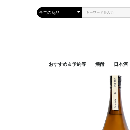
おすすめ＆予約等
焼酎
日本酒
新着
近日入荷
頒布会
季節限定品
おつまみレシピに合う
宮崎県
鹿児島県
沖縄県
容量別
度数別
原料別
NEW‼日本
NEW‼焼酎
NEW‼その
近日入荷：
近日入荷：
近日入荷：
頒布会：日
頒布会：焼
季節焼酎
季節日本酒
九州
中国地
四国地
関西地
中部地
関東地
東北地
北海道