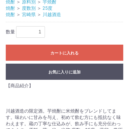
焼酎
＞
原料別
＞
芋焼酎
焼酎
＞
度数別
＞
25度
焼酎
＞
宮崎県
＞
川越酒造
数量
カートに入れる
お気に入りに追加
【商品紹介】
川越酒造の限定酒。芋焼酎に米焼酎をブレンドしてま
す。味わいに甘みを与え、初めて飲む方にも抵抗なく味
わえます。蔵の丁寧な仕込みが、飲み手にも充分伝わっ