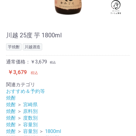
川越 25度 芋 1800ml
芋焼酎
川越酒造
通常価格：￥3,679
税込
￥3,679
税込
関連カテゴリ
おすすめ＆予約等
焼酎
焼酎
＞
宮崎県
焼酎
＞
原料別
焼酎
＞
度数別
焼酎
＞
容量別
焼酎
＞
容量別
＞
1800ml