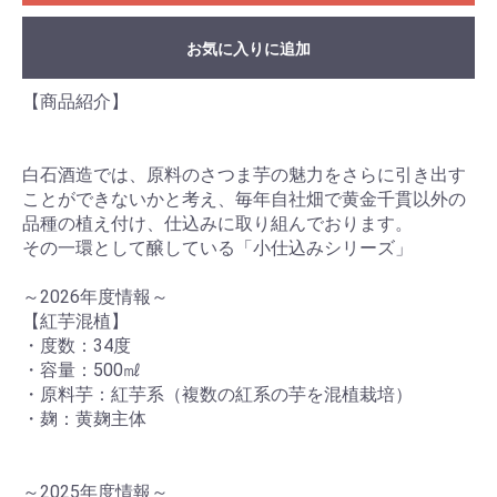
お気に入りに追加
【商品紹介】
白石酒造では、原料のさつま芋の魅力をさらに引き出す
ことができないかと考え、毎年自社畑で黄金千貫以外の
品種の植え付け、仕込みに取り組んでおります。
その一環として醸している「小仕込みシリーズ」
～2026年度情報～
【紅芋混植】
・度数：34度
お買い物を続ける
カートへ進む
・容量：500㎖
・原料芋：紅芋系（複数の紅系の芋を混植栽培）
・麹：黄麹主体
～2025年度情報～