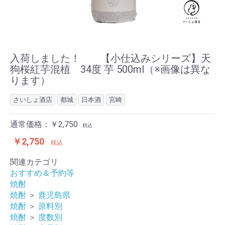
入荷しました！ 【小仕込みシリーズ】天
狗桜紅芋混植 34度 芋 500ml（※画像は異な
ります）
さいしょ酒店
都城
日本酒
宮崎
通常価格：￥2,750
税込
￥2,750
税込
関連カテゴリ
おすすめ＆予約等
焼酎
焼酎
＞
鹿児島県
焼酎
＞
原料別
焼酎
＞
度数別