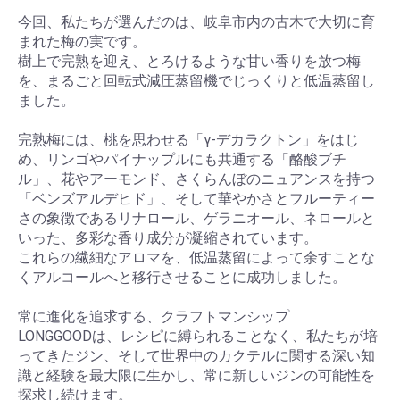
今回、私たちが選んだのは、岐阜市内の古木で大切に育
まれた梅の実です。
樹上で完熟を迎え、とろけるような甘い香りを放つ梅
を、まるごと回転式減圧蒸留機でじっくりと低温蒸留し
ました。
完熟梅には、桃を思わせる「γ-デカラクトン」をはじ
め、リンゴやパイナップルにも共通する「酪酸ブチ
ル」、花やアーモンド、さくらんぼのニュアンスを持つ
「ベンズアルデヒド」、そして華やかさとフルーティー
さの象徴であるリナロール、ゲラニオール、ネロールと
いった、多彩な香り成分が凝縮されています。
これらの繊細なアロマを、低温蒸留によって余すことな
くアルコールへと移行させることに成功しました。
常に進化を追求する、クラフトマンシップ
LONGGOODは、レシピに縛られることなく、私たちが培
ってきたジン、そして世界中のカクテルに関する深い知
お買い物を続ける
カートへ進む
識と経験を最大限に生かし、常に新しいジンの可能性を
探求し続けます。