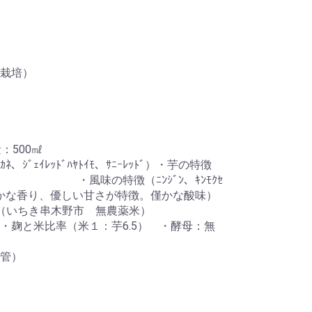
栽培）
：500㎖
、ｼﾞｪｲﾚｯﾄﾞﾊﾔﾄｲﾓ、ｻﾆｰﾚｯﾄﾞ）・芋の特徴
 ・風味の特徴（ﾆﾝｼﾞﾝ、ｷﾝﾓｸｾ
かな香り、優しい甘さが特徴。僅かな酸味）
（いちき串木野市 無農薬米）
・麹と米比率（米１：芋6.5） ・酵母：無
日
管）