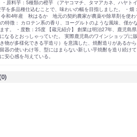
南果 ・原料芋：5種類の橙芋 （アヤコマチ、タマアカネ、ハヤ
橙芋を多品種仕込むことで、味わいの幅を目指しました。 ・畑
：令和4年産 秋はるか 地元の契約農家が農薬や除草剤を使わ
味の特徴： カロテン系の香り、ヨーグルトのような風味、僅か
す。 ・度数：25度 【蔵元紹介】 創業は明治27年、鹿児島
になるとおっしゃっていた。 実際鹿児島のワインショップに販
き物が多様化できる芋造り）を意識した、焼酎造りがあるから
留器の使いわけ等、型にはまらない新しい芋焼酎を造り続けて
に安心感を与えている。
(0)