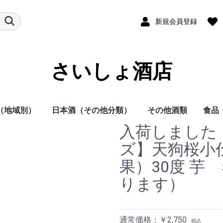
新規会員登録
さいしょ酒店
（地域別）
日本酒（その他分類）
その他酒類
食品
入荷しました
酒
他
日本酒
焼酎
その他
本酒
酎
方
方
方
方
方
方
地方
明石酒造
岩倉酒造
大浦酒造
川越酒造
川崎醸造
尾鈴山蒸留所
霧島酒造
黒木本店
小玉醸造
櫻乃峰酒造
酒蔵王手門
松露酒造
須木酒造
古澤醸造
藤本本店
柳田酒造
渡邊酒造
健土株式会社牛ノ根蒸
大山甚七商店
尾込酒造
鹿児島酒造
高良酒造
櫻井酒造
白石酒造
塩田酒造
大海酒造
富田酒造
天星酒造
三岳酒造
村尾酒造
大和桜酒造
西酒造
宮里酒造
～720ml
720ml
900ml
1800ml
1800ml～
～19度
20度
25度
26～35度
36度～
栗焼酎
泡盛
黒糖焼酎
米焼酎
そば焼酎
芋焼酎
麦焼酎
原料
容量
種別（タイプ）
春（焼酎）
夏（焼酎）
秋（焼酎）
冬（焼酎）
春（日本酒）
夏（日本酒）
秋（日本酒）
冬（日本酒）
福岡県
佐賀県
長崎県
熊本県
大分県
宮崎県
鹿児島県
沖縄県
鳥取県
島根県
岡山県
広島県
山口県
徳島県
香川県
愛媛県
高知県
三重県
滋賀県
京都府
大阪府
兵庫県
奈良県
和歌山県
新潟県
富山県
石川県
福井県
山梨県
長野県
岐阜県
静岡県
愛知県
千葉県
茨城県
栃木県
群馬県
埼玉県
東京都
千葉県
神奈川県
青森県
秋田県
岩手県
山形県
宮城県
福島県
北海道
ラム
スピリッツ
ウイスキー
果実酒
リキュール
ビール
その他
酒未来
五百万石
美山錦
山田錦
～720ml
720ml
1800ml
1800ml～
純米大吟醸
大吟醸
純米吟醸
吟醸
純米酒
本醸造
普通酒
光栄菊酒造
合資会社基山
千徳酒造
(株)辻本店
嘉美心酒造
西條鶴酒造
酒井酒造
司牡丹酒造
濱川商店
西岡酒造
亀泉酒造
北島酒造
秋鹿酒造(有)
今西清兵衛商
逸見酒造
八海山醸造
マスカガミ酒
朝日酒造
富美菊酒造 羽
車多酒造
菊姫合資会社
松浦酒造
安本酒造有限
(株)市野屋商
湯川酒造
宮坂醸造
株式会社大村
虎屋本店
神亀酒造
該当無
飯沼本家
八戸酒造株式
稲とアガベ株
木村酒造
(株)飛良泉本
天寿酒造株式
加藤嘉八郎酒
出羽桜酒造
米鶴酒造株式
内ヶ崎酒造店
株式会社一ノ
曙酒造
酒器
飲料
おつ
調味
ズ】天狗桜小
留所
果）30度 芋 
ります）
通常価格：￥2,750
税込