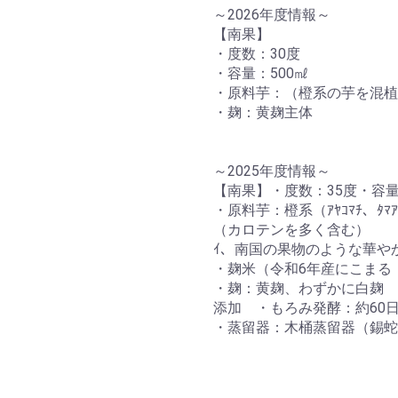
～2026年度情報～
【南果】
・度数：30度
・容量：500㎖
・原料芋：（橙系の芋を混植
・麹：黄麹主体
～2025年度情報～
【南果】・度数：35度・容量
・原料芋：橙系（ｱﾔｺﾏﾁ、ﾀﾏｱｶﾈ
（カロテンを多く含む）
ｲ、南国の果物のような華や
・麹米（令和6年産にこまる
・麹：黄麹、わずかに白麹 
添加 ・もろみ発酵：約60
・蒸留器：木桶蒸留器（錫蛇
お買い物を続ける
カートへ進む