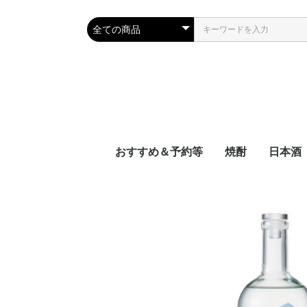
おすすめ＆予約等
焼酎
日本酒
新着
近日入荷
頒布会
季節限定品
おつまみレシピに合う
宮崎県
鹿児島県
沖縄県
容量別
度数別
原料別
NEW‼日本
NEW‼焼酎
NEW‼その
近日入荷：
近日入荷：
近日入荷：
頒布会：日
頒布会：焼
季節焼酎
季節日本酒
九州
中国地
四国地
関西地
中部地
関東地
東北地
北海道