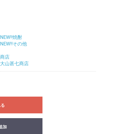
NEW‼焼酎
NEW‼その他
商店
大山甚七商店
れる
追加