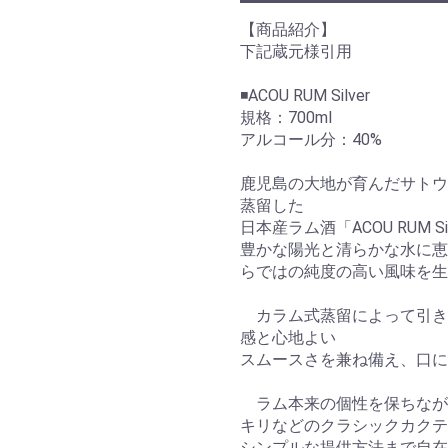
【商品紹介】
下記蔵元様引用
◾️ACOU RUM Silver
規格：700ml
アルコール分：40%
鹿児島の大地が育んだサトウ
蒸留した
日本産ラム酒「ACOU RUM Si
豊かな陽光と清らかな水に恵
らではの純度の高い風味を生
カラム式蒸留によって引き
感と心地よい
スムースさを兼ね備え、口に
ラム本来の個性を保ちなが
お買い物を続ける
カートへ進む
キリなどのクラシックカクテ
シンプルな提供方法まで自在