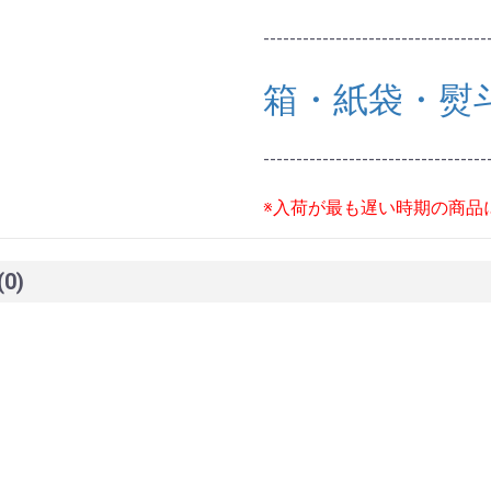
----------------------------------
箱・紙袋・熨
----------------------------------
※入荷が最も遅い時期の商品
(0)