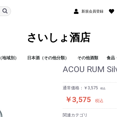
新規会員登録
さいしょ酒店
（地域別）
日本酒（その他分類）
その他酒類
食品
ACOU RUM Sil
酒
他
日本酒
焼酎
その他
本酒
酎
方
方
方
方
方
方
地方
明石酒造
岩倉酒造
大浦酒造
川越酒造
川崎醸造
尾鈴山蒸留所
霧島酒造
黒木本店
小玉醸造
櫻乃峰酒造
酒蔵王手門
松露酒造
須木酒造
古澤醸造
藤本本店
柳田酒造
渡邊酒造
健土株式会社牛ノ根蒸
大山甚七商店
尾込酒造
鹿児島酒造
高良酒造
櫻井酒造
白石酒造
塩田酒造
大海酒造
富田酒造
天星酒造
三岳酒造
村尾酒造
大和桜酒造
西酒造
宮里酒造
～720ml
720ml
900ml
1800ml
1800ml～
～19度
20度
25度
26～35度
36度～
栗焼酎
泡盛
黒糖焼酎
米焼酎
そば焼酎
芋焼酎
麦焼酎
原料
容量
種別（タイプ）
春（焼酎）
夏（焼酎）
秋（焼酎）
冬（焼酎）
春（日本酒）
夏（日本酒）
秋（日本酒）
冬（日本酒）
福岡県
佐賀県
長崎県
熊本県
大分県
宮崎県
鹿児島県
沖縄県
鳥取県
島根県
岡山県
広島県
山口県
徳島県
香川県
愛媛県
高知県
三重県
滋賀県
京都府
大阪府
兵庫県
奈良県
和歌山県
新潟県
富山県
石川県
福井県
山梨県
長野県
岐阜県
静岡県
愛知県
千葉県
茨城県
栃木県
群馬県
埼玉県
東京都
千葉県
神奈川県
青森県
秋田県
岩手県
山形県
宮城県
福島県
北海道
ラム
スピリッツ
ウイスキー
果実酒
リキュール
ビール
その他
酒未来
五百万石
美山錦
山田錦
～720ml
720ml
1800ml
1800ml～
純米大吟醸
大吟醸
純米吟醸
吟醸
純米酒
本醸造
普通酒
光栄菊酒造
合資会社基山
千徳酒造
(株)辻本店
嘉美心酒造
西條鶴酒造
酒井酒造
司牡丹酒造
濱川商店
西岡酒造
亀泉酒造
北島酒造
秋鹿酒造(有)
今西清兵衛商
逸見酒造
八海山醸造
マスカガミ酒
朝日酒造
富美菊酒造 羽
車多酒造
菊姫合資会社
松浦酒造
安本酒造有限
(株)市野屋商
湯川酒造
宮坂醸造
株式会社大村
虎屋本店
神亀酒造
該当無
飯沼本家
八戸酒造株式
稲とアガベ株
木村酒造
(株)飛良泉本
天寿酒造株式
加藤嘉八郎酒
出羽桜酒造
米鶴酒造株式
内ヶ崎酒造店
株式会社一ノ
曙酒造
酒器
飲料
おつ
調味
留所
通常価格：￥3,575
税込
￥3,575
税込
関連カテゴリ