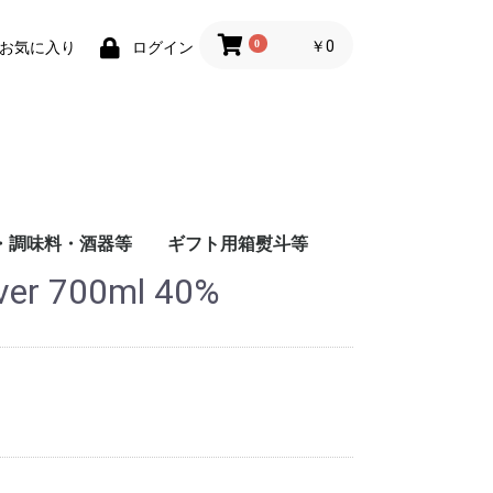
0
￥0
お気に入り
ログイン
・調味料・酒器等
ギフト用箱熨斗等
ver 700ml 40%
商店
店
造
根屋
会社
店
屋酒造場
会社
式会社
舗
会社
造（株）
会社
蔵
水
まみ
料
ナインリーブス
株式会社ニセコ蒸溜所
大山甚七商店
柳田酒造
ジン
尾鈴山蒸留所
若鶴酒造
静岡蒸留所
長濱蒸留所
倉吉蒸留所
ベンチャーウイスキー
日本
アメリカ
チリ
スペイン
イタリア
フランス
八海山醸造
富田酒造
八海山醸造
日南麦酒
尾鈴山蒸留所
西酒造
虎ノ門蒸留所
辰巳蒸留所
大山甚七商店
福山ワイン
都農ワイナリー
都城ワイナリー