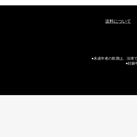
送料について
●未成年者の飲酒は、法律で
●妊娠