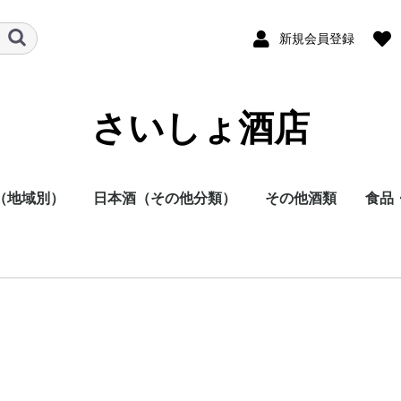
新規会員登録
さいしょ酒店
（地域別）
日本酒（その他分類）
その他酒類
食品
酒
他
日本酒
焼酎
その他
本酒
酎
方
方
方
方
方
方
地方
明石酒造
岩倉酒造
大浦酒造
川越酒造
川崎醸造
尾鈴山蒸留所
霧島酒造
黒木本店
小玉醸造
櫻乃峰酒造
酒蔵王手門
松露酒造
須木酒造
古澤醸造
藤本本店
柳田酒造
渡邊酒造
健土株式会社牛ノ根蒸
大山甚七商店
尾込酒造
鹿児島酒造
高良酒造
櫻井酒造
白石酒造
塩田酒造
大海酒造
富田酒造
天星酒造
三岳酒造
村尾酒造
大和桜酒造
西酒造
宮里酒造
～720ml
720ml
900ml
1800ml
1800ml～
～19度
20度
25度
26～35度
36度～
栗焼酎
泡盛
黒糖焼酎
米焼酎
そば焼酎
芋焼酎
麦焼酎
原料
容量
種別（タイプ）
春（焼酎）
夏（焼酎）
秋（焼酎）
冬（焼酎）
春（日本酒）
夏（日本酒）
秋（日本酒）
冬（日本酒）
福岡県
佐賀県
長崎県
熊本県
大分県
宮崎県
鹿児島県
沖縄県
鳥取県
島根県
岡山県
広島県
山口県
徳島県
香川県
愛媛県
高知県
三重県
滋賀県
京都府
大阪府
兵庫県
奈良県
和歌山県
新潟県
富山県
石川県
福井県
山梨県
長野県
岐阜県
静岡県
愛知県
千葉県
茨城県
栃木県
群馬県
埼玉県
東京都
千葉県
神奈川県
青森県
秋田県
岩手県
山形県
宮城県
福島県
北海道
ラム
スピリッツ
ウイスキー
果実酒
リキュール
ビール
その他
酒未来
五百万石
美山錦
山田錦
～720ml
720ml
1800ml
1800ml～
純米大吟醸
大吟醸
純米吟醸
吟醸
純米酒
本醸造
普通酒
光栄菊酒造
合資会社基山
千徳酒造
(株)辻本店
嘉美心酒造
西條鶴酒造
酒井酒造
司牡丹酒造
濱川商店
西岡酒造
亀泉酒造
北島酒造
秋鹿酒造(有)
今西清兵衛商
逸見酒造
八海山醸造
マスカガミ酒
朝日酒造
富美菊酒造 羽
車多酒造
菊姫合資会社
松浦酒造
安本酒造有限
(株)市野屋商
湯川酒造
宮坂醸造
株式会社大村
虎屋本店
神亀酒造
該当無
飯沼本家
八戸酒造株式
稲とアガベ株
木村酒造
(株)飛良泉本
天寿酒造株式
加藤嘉八郎酒
出羽桜酒造
米鶴酒造株式
内ヶ崎酒造店
株式会社一ノ
曙酒造
酒器
飲料
おつ
調味
留所