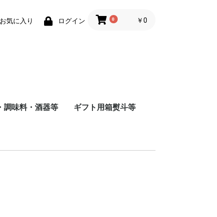
0
￥0
お気に入り
ログイン
・調味料・酒器等
ギフト用箱熨斗等
商店
店
造
根屋
会社
店
屋酒造場
会社
式会社
舗
会社
造（株）
会社
蔵
水
まみ
料
ナインリーブス
株式会社ニセコ蒸溜所
大山甚七商店
柳田酒造
ジン
尾鈴山蒸留所
若鶴酒造
静岡蒸留所
長濱蒸留所
倉吉蒸留所
ベンチャーウイスキー
日本
アメリカ
チリ
スペイン
イタリア
フランス
八海山醸造
富田酒造
八海山醸造
日南麦酒
尾鈴山蒸留所
西酒造
虎ノ門蒸留所
辰巳蒸留所
大山甚七商店
福山ワイン
都農ワイナリー
都城ワイナリー