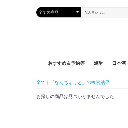
おすすめ＆予約等
焼酎
日本酒
新着
近日入荷
頒布会
季節限定品
おつまみレシピに合う
宮崎県
鹿児島県
沖縄県
容量別
度数別
原料別
NEW‼日本
NEW‼焼酎
NEW‼その
近日入荷：
近日入荷：
近日入荷：
頒布会：日
頒布会：焼
季節焼酎
季節日本酒
九州
中国地
四国地
関西地
中部地
関東地
東北地
北海道
全て
|
「なんちゅうと」の検索結果
お探しの商品は見つかりませんでした