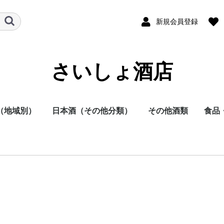
新規会員登録
さいしょ酒店
（地域別）
日本酒（その他分類）
その他酒類
食品
酒
他
日本酒
焼酎
その他
本酒
酎
方
方
方
方
方
方
地方
明石酒造
岩倉酒造
大浦酒造
川越酒造
川崎醸造
尾鈴山蒸留所
霧島酒造
黒木本店
小玉醸造
櫻乃峰酒造
酒蔵王手門
松露酒造
須木酒造
古澤醸造
藤本本店
柳田酒造
渡邊酒造
健土株式会社牛ノ根蒸
大山甚七商店
尾込酒造
鹿児島酒造
高良酒造
櫻井酒造
白石酒造
塩田酒造
大海酒造
富田酒造
天星酒造
三岳酒造
村尾酒造
大和桜酒造
西酒造
宮里酒造
～720ml
720ml
900ml
1800ml
1800ml～
～19度
20度
25度
26～35度
36度～
栗焼酎
泡盛
黒糖焼酎
米焼酎
そば焼酎
芋焼酎
麦焼酎
原料
容量
種別（タイプ）
春（焼酎）
夏（焼酎）
秋（焼酎）
冬（焼酎）
春（日本酒）
夏（日本酒）
秋（日本酒）
冬（日本酒）
福岡県
佐賀県
長崎県
熊本県
大分県
宮崎県
鹿児島県
沖縄県
鳥取県
島根県
岡山県
広島県
山口県
徳島県
香川県
愛媛県
高知県
三重県
滋賀県
京都府
大阪府
兵庫県
奈良県
和歌山県
新潟県
富山県
石川県
福井県
山梨県
長野県
岐阜県
静岡県
愛知県
千葉県
茨城県
栃木県
群馬県
埼玉県
東京都
千葉県
神奈川県
青森県
秋田県
岩手県
山形県
宮城県
福島県
北海道
ラム
スピリッツ
ウイスキー
果実酒
リキュール
ビール
その他
酒未来
五百万石
美山錦
山田錦
～720ml
720ml
1800ml
1800ml～
純米大吟醸
大吟醸
純米吟醸
吟醸
純米酒
本醸造
普通酒
光栄菊酒造
合資会社基山
千徳酒造
(株)辻本店
嘉美心酒造
西條鶴酒造
酒井酒造
司牡丹酒造
濱川商店
西岡酒造
亀泉酒造
北島酒造
秋鹿酒造(有)
今西清兵衛商
逸見酒造
八海山醸造
マスカガミ酒
朝日酒造
富美菊酒造 羽
車多酒造
菊姫合資会社
松浦酒造
安本酒造有限
(株)市野屋商
湯川酒造
宮坂醸造
株式会社大村
虎屋本店
神亀酒造
該当無
飯沼本家
八戸酒造株式
稲とアガベ株
木村酒造
(株)飛良泉本
天寿酒造株式
加藤嘉八郎酒
出羽桜酒造
米鶴酒造株式
内ヶ崎酒造店
株式会社一ノ
曙酒造
酒器
飲料
おつ
調味
留所