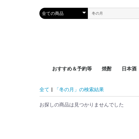
おすすめ＆予約等
焼酎
日本酒
新着
近日入荷
頒布会
季節限定品
おつまみレシピに合う
宮崎県
鹿児島県
沖縄県
容量別
度数別
原料別
NEW‼日本
NEW‼焼酎
NEW‼その
近日入荷：
近日入荷：
近日入荷：
頒布会：日
頒布会：焼
季節焼酎
季節日本酒
九州
中国地
四国地
関西地
中部地
関東地
東北地
北海道
全て
|
「冬の月」の検索結果
お探しの商品は見つかりませんでした