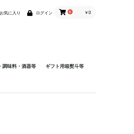
0
￥0
お気に入り
ログイン
・調味料・酒器等
ギフト用箱熨斗等
商店
店
造
根屋
会社
店
屋酒造場
会社
式会社
舗
会社
造（株）
会社
蔵
水
まみ
料
ナインリーブス
株式会社ニセコ蒸溜所
大山甚七商店
柳田酒造
ジン
尾鈴山蒸留所
若鶴酒造
静岡蒸留所
長濱蒸留所
倉吉蒸留所
ベンチャーウイスキー
日本
アメリカ
チリ
スペイン
イタリア
フランス
八海山醸造
富田酒造
八海山醸造
日南麦酒
尾鈴山蒸留所
西酒造
虎ノ門蒸留所
辰巳蒸留所
大山甚七商店
福山ワイン
都農ワイナリー
都城ワイナリー