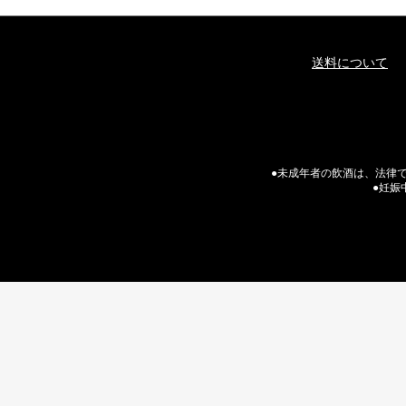
送料について
●未成年者の飲酒は、法律で
●妊娠