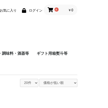
0
￥0
お気に入り
ログイン
・調味料・酒器等
ギフト用箱熨斗等
商店
店
造
根屋
会社
店
屋酒造場
会社
式会社
舗
会社
造（株）
会社
蔵
水
まみ
料
ナインリーブス
株式会社ニセコ蒸溜所
大山甚七商店
柳田酒造
ジン
尾鈴山蒸留所
若鶴酒造
静岡蒸留所
長濱蒸留所
倉吉蒸留所
ベンチャーウイスキー
日本
アメリカ
チリ
スペイン
イタリア
フランス
八海山醸造
富田酒造
八海山醸造
日南麦酒
尾鈴山蒸留所
西酒造
虎ノ門蒸留所
辰巳蒸留所
大山甚七商店
福山ワイン
都農ワイナリー
都城ワイナリー