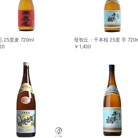
 25度麦 720ml
母智丘・千本桜 25度 芋 720m
20
￥1,430
お買い物を続ける
カートへ進む