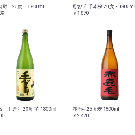
酎 20度 1,800ml
母智丘 千本桜 20度・1800ml
89
￥1,870
・手造り 20度 芋 1800ml
赤鹿毛25度麦 1800ml
00
￥2,420