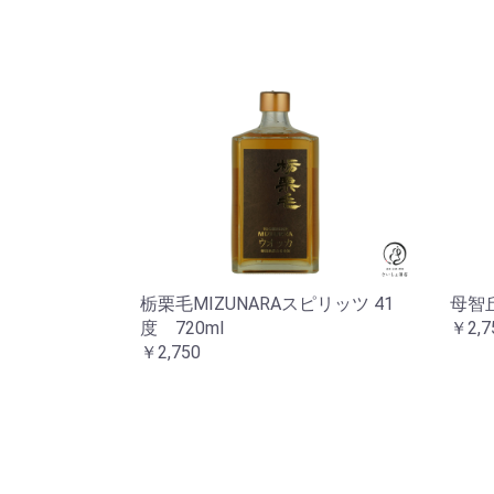
栃栗毛MIZUNARAスピリッツ 41
母智丘
度 720ml
￥2,7
￥2,750