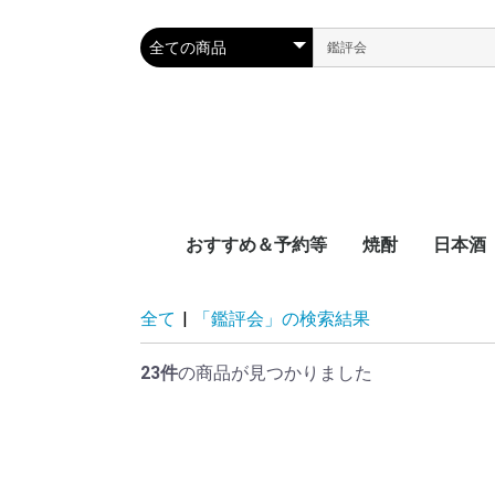
おすすめ＆予約等
焼酎
日本酒
新着
近日入荷
頒布会
季節限定品
おつまみレシピに合う
宮崎県
鹿児島県
沖縄県
容量別
度数別
原料別
NEW‼日本
NEW‼焼酎
NEW‼その
近日入荷：
近日入荷：
近日入荷：
頒布会：日
頒布会：焼
季節焼酎
季節日本酒
九州
中国地
四国地
関西地
中部地
関東地
東北地
北海道
全て
|
「鑑評会」の検索結果
23件
の商品が見つかりました