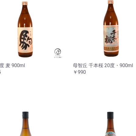
度 麦 900ml
母智丘 千本桜 20度・900ml
5
￥990