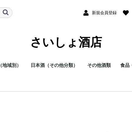
新規会員登録
さいしょ酒店
（地域別）
日本酒（その他分類）
その他酒類
食品
酒
他
日本酒
焼酎
その他
本酒
酎
方
方
方
方
方
方
地方
明石酒造
岩倉酒造
大浦酒造
川越酒造
川崎醸造
尾鈴山蒸留所
霧島酒造
黒木本店
小玉醸造
櫻乃峰酒造
酒蔵王手門
松露酒造
須木酒造
古澤醸造
藤本本店
柳田酒造
渡邊酒造
健土株式会社牛ノ根蒸
大山甚七商店
尾込酒造
鹿児島酒造
高良酒造
櫻井酒造
白石酒造
塩田酒造
大海酒造
富田酒造
天星酒造
三岳酒造
村尾酒造
大和桜酒造
西酒造
宮里酒造
～720ml
720ml
900ml
1800ml
1800ml～
～19度
20度
25度
26～35度
36度～
栗焼酎
泡盛
黒糖焼酎
米焼酎
そば焼酎
芋焼酎
麦焼酎
原料
容量
種別（タイプ）
春（焼酎）
夏（焼酎）
秋（焼酎）
冬（焼酎）
春（日本酒）
夏（日本酒）
秋（日本酒）
冬（日本酒）
福岡県
佐賀県
長崎県
熊本県
大分県
宮崎県
鹿児島県
沖縄県
鳥取県
島根県
岡山県
広島県
山口県
徳島県
香川県
愛媛県
高知県
三重県
滋賀県
京都府
大阪府
兵庫県
奈良県
和歌山県
新潟県
富山県
石川県
福井県
山梨県
長野県
岐阜県
静岡県
愛知県
千葉県
茨城県
栃木県
群馬県
埼玉県
東京都
千葉県
神奈川県
青森県
秋田県
岩手県
山形県
宮城県
福島県
北海道
ラム
スピリッツ
ウイスキー
果実酒
リキュール
ビール
その他
酒未来
五百万石
美山錦
山田錦
～720ml
720ml
1800ml
1800ml～
純米大吟醸
大吟醸
純米吟醸
吟醸
純米酒
本醸造
普通酒
光栄菊酒造
合資会社基山
千徳酒造
(株)辻本店
嘉美心酒造
西條鶴酒造
酒井酒造
司牡丹酒造
濱川商店
西岡酒造
亀泉酒造
北島酒造
秋鹿酒造(有)
今西清兵衛商
逸見酒造
八海山醸造
マスカガミ酒
朝日酒造
富美菊酒造 羽
車多酒造
菊姫合資会社
松浦酒造
安本酒造有限
(株)市野屋商
湯川酒造
宮坂醸造
株式会社大村
虎屋本店
神亀酒造
該当無
飯沼本家
八戸酒造株式
稲とアガベ株
木村酒造
(株)飛良泉本
天寿酒造株式
加藤嘉八郎酒
出羽桜酒造
米鶴酒造株式
内ヶ崎酒造店
株式会社一ノ
曙酒造
酒器
飲料
おつ
調味
留所