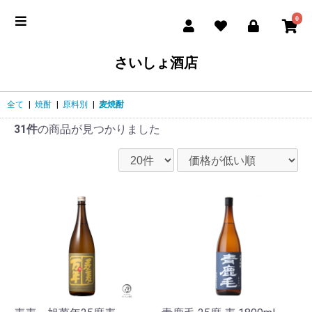
0
さいしょ酒店
全て
|
焼酎
|
原料別
|
麦焼酎
31件
の商品が見つかりました