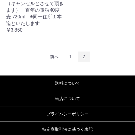
（キャンセルとさせて頂き
ます） 百年の孤独40度
麦 720ml ※同一住所１本
迄といたします
￥3,850
前へ
1
2
送料について
当店について
プライバシーポリシー
特定商取引法に基づく表記