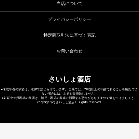
当店について
お買い物を続ける
カートへ進む
プライバシーポリシー
特定商取引法に基づく表記
お問い合わせ
さいしょ酒店
●未成年者の飲酒は、法律で禁じられています。 当店では、20歳以上の年齢であることを確認 でき
ない場合には、お酒を販売致しません。
●妊娠中や授乳期の飲酒は、胎児・乳児の発達に影響する恐れがありますので気をつけましょう。
copyright (c) さいしょ酒店 all rights reserved.