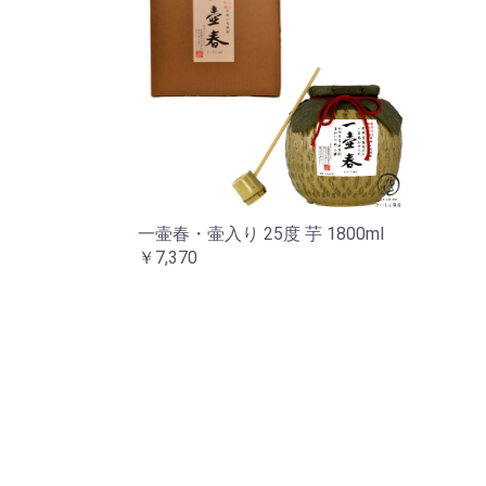
一壷春・壷入り 25度 芋 1800ml
￥7,370