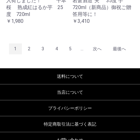
入荷しました！ 千本
岩倉酒造”夫” 35度 芋
桜 熟成紅はるか芋 25
720ml（新商品）御祝ご贈
度 720ml
答用等に！
￥1,980
￥3,410
1
2
3
4
5
...
次へ
最後へ
送料について
当店について
プライバシーポリシー
特定商取引法に基づく表記