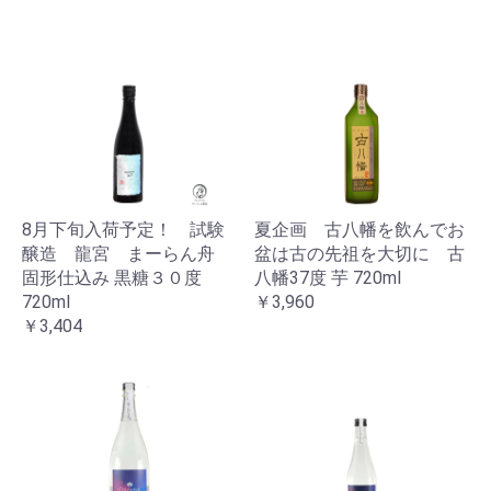
8月下旬入荷予定！ 試験
夏企画 古八幡を飲んでお
醸造 龍宮 まーらん舟
盆は古の先祖を大切に 古
固形仕込み 黒糖３０度
八幡37度 芋 720ml
720ml
￥3,960
￥3,404