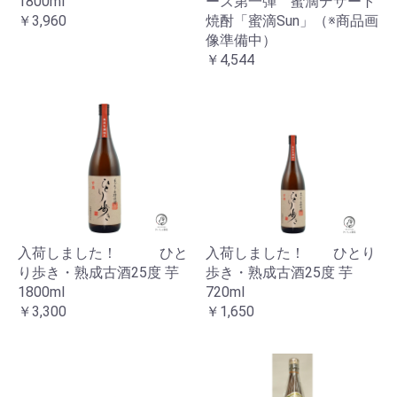
1800ml
ーズ第一弾 蜜滴デザート
￥3,960
焼酎「蜜滴Sun」（※商品画
像準備中）
￥4,544
入荷しました！ ひと
入荷しました！ ひとり
り歩き・熟成古酒25度 芋
歩き・熟成古酒25度 芋
1800ml
720ml
￥3,300
￥1,650